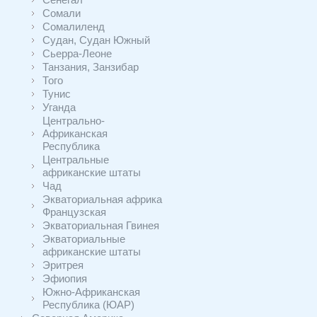
Сомали
Сомалиленд
Судан, Судан Южный
Сьерра-Леоне
Танзания, Занзибар
Того
Тунис
Уганда
Центрально-
Африканская
Республика
Центральные
африканские штаты
Чад
Экваториальная африка
Французская
Экваториальная Гвинея
Экваториальные
африканские штаты
Эритрея
Эфиопия
Южно-Африканская
Республика (ЮАР)