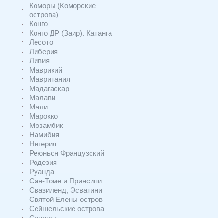
Коморы (Коморские
острова)
Конго
Конго ДР (Заир), Катанга
Лесото
Либерия
Ливия
Маврикий
Мавритания
Мадагаскар
Малави
Мали
Марокко
Мозамбик
Намибия
Нигерия
Реюньон Французский
Родезия
Руанда
Сан-Томе и Принсипи
Свазиленд, Эсватини
Святой Елены остров
Сейшельские острова
Сенегал