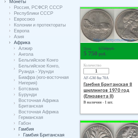
Монеты
Россия, РСФСР, СССР
Республики СССР
Евросоюз
Колонии и протектораты
Европа
Азия
Африка
Алжир
6750
руб.
Цена
5 750
Ангола
руб.
Бельгийское Конго
Бельгийское Конго,
Количество
Руанда - Урунди
Биафра (юго-восточная
AF-GM 8ш 70А
Нигерия)
Гамбия Британская 8
Ботсвана
шиллингов 1970 год
Бурунди
(Елизавета II)
Восточная Африка
В наличии - 1 шт.
Британская
Восточная Африка
Германская
Габон
Гамбия
Гамбия Британская