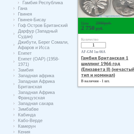
Гамбия Республика
Гана
Гвинея
Гвинея-Бисау
2990
руб.
Цена
Гоф Остров Британский
2 750
руб.
Дарфур (Западный
Судан)
Количество
Джибути, Берег Сомали,
Афаров и Исса
AF-GM 1ш 66А
Египет
Гамбия Британская 1
Египет (ОАР) (1958-
шиллинг 1966 год
1971)
(Елизавета II) (нечасты
Замбия
тип и номинал)
Западная африка
Западная Африка
В наличии - 1 шт.
Британская
Западная Африка
Французская
Западная сахара
Зимбабве
Кабинда
Кабо-Верде
Камерун
Кения