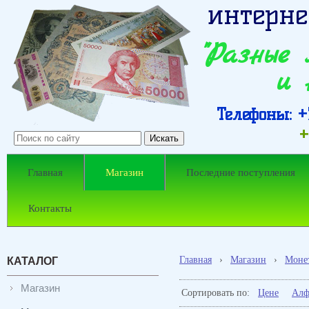
интерне
"Разные
и 
Телефоны: +7
+
Главная
Магазин
Последние поступления
Контакты
Главная
›
Магазин
›
Моне
КАТАЛОГ
Магазин
Сортировать по:
Цене
Алф