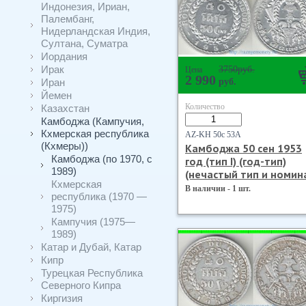
Индонезия, Ириан,
Палембанг,
Нидерландская Индия,
Султана, Суматра
Иордания
Ирак
3750
руб.
Цена
2 990
Иран
руб.
Йемен
Количество
Казахстан
Камбоджа (Кампучия,
Кхмерская республика
AZ-KH 50с 53А
(Кхмеры))
Камбоджа 50 сен 1953
Камбоджа (по 1970, с
год (тип I) (год-тип)
1989)
(нечастый тип и номин
Кхмерская
В наличии - 1 шт.
республика (1970 —
1975)
Кампучия (1975—
1989)
Катар и Дубай, Катар
Кипр
Турецкая Республика
Северного Кипра
Киргизия