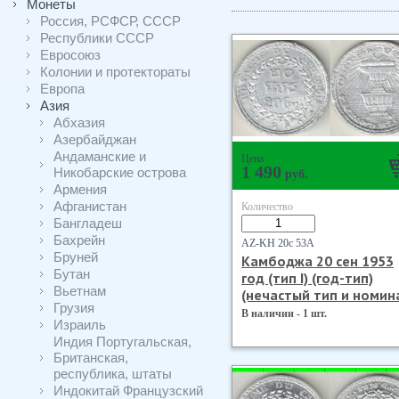
Монеты
Россия, РСФСР, СССР
Республики СССР
Евросоюз
Колонии и протектораты
Европа
Азия
Абхазия
Азербайджан
Андаманские и
Цена
1 490
Никобарские острова
руб.
Армения
Афганистан
Количество
Бангладеш
Бахрейн
AZ-KH 20с 53А
Бруней
Камбоджа 20 сен 1953
Бутан
год (тип I) (год-тип)
Вьетнам
(нечастый тип и номин
Грузия
В наличии - 1 шт.
Израиль
Индия Португальская,
Британская,
республика, штаты
Индокитай Французский