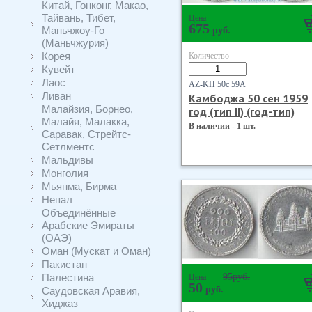
Китай, Гонконг, Макао,
Тайвань, Тибет,
Цена
675
Маньчжоу-Го
руб.
(Маньчжурия)
Корея
Количество
Кувейт
Лаос
AZ-KH 50с 59А
Ливан
Камбоджа 50 сен 1959
Малайзия, Борнео,
год (тип II) (год-тип)
Малайя, Малакка,
В наличии - 1 шт.
Саравак, Стрейтс-
Сетлментс
Мальдивы
Монголия
Мьянма, Бирма
Непал
Объединённые
Арабские Эмираты
(ОАЭ)
Оман (Мускат и Оман)
Пакистан
Палестина
95
руб.
Цена
50
руб.
Саудовская Аравия,
Хиджаз