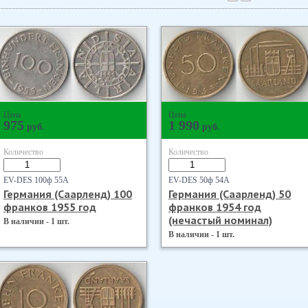
Цена
Цена
975
1 990
руб.
руб.
Количество
Количество
EV-DES 100ф 55А
EV-DES 50ф 54А
Германия (Саарленд) 100
Германия (Саарленд) 50
франков 1955 год
франков 1954 год
(нечастый номинал)
В наличии - 1 шт.
В наличии - 1 шт.