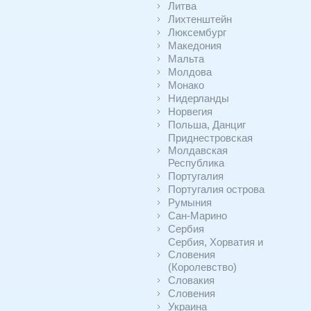
Литва
Лихтенштейн
Люксембург
Македония
Мальта
Молдова
Монако
Нидерланды
Норвегия
Польша, Данциг
Приднестровская
Молдавская
Республика
Португалия
Португалия острова
Румыния
Сан-Марино
Сербия
Сербия, Хорватия и
Словения
(Королевство)
Словакия
Словения
Украина