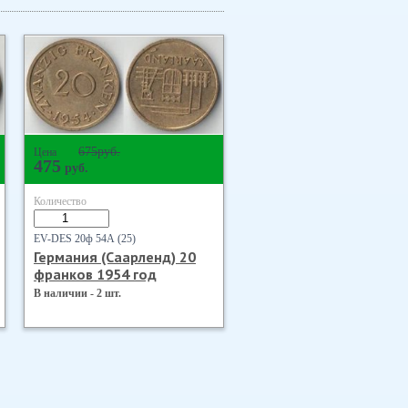
675
руб.
Цена
475
руб.
Количество
EV-DES 20ф 54А (25)
Германия (Саарленд) 20
франков 1954 год
В наличии - 2 шт.