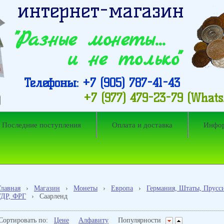
интернет-магазин
"Разные монеты…
и не только"
Телефоны: +7 (905) 787-41-43
+7 (977) 479-23-79 (What
Последние поступления
Оплата и доставка
Инфо
Главная
›
Магазин
›
Монеты
›
Европа
›
Германия, Штаты, Прусси
ГДР, ФРГ
›
Саарленд
Сортировать по:
Цене
Алфавиту
Популярности