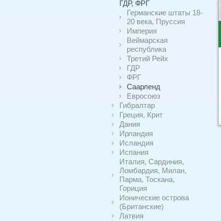
ГДР, ФРГ
Германские штаты 18-
20 века, Пруссия
Империя
Веймарская
республика
Третий Рейх
ГДР
ФРГ
Саарленд
Евросоюз
Гибралтар
Греция, Крит
Дания
Ирландия
Исландия
Испания
Италия, Сардиния,
Ломбардия, Милан,
Парма, Тоскана,
Гориция
Ионические острова
(Британские)
Латвия