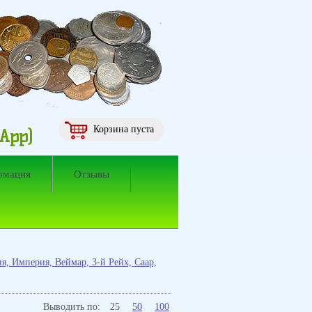
Корзина пуста
sApp)
рмация
Отзывы
я, Империя, Веймар, 3-й Рейх, Саар,
Выводить по:
25
50
100