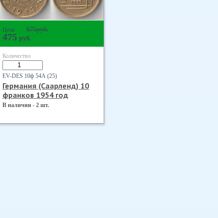
675
руб.
Цена
475
руб.
Количество
EV-DES 10ф 54А (25)
Германия (Саарленд) 10
франков 1954 год
В наличии - 2 шт.