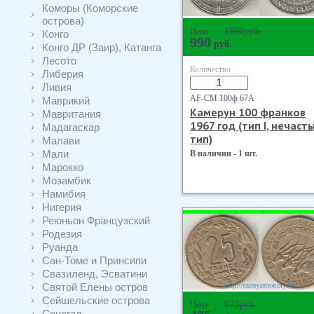
Коморы (Коморские
острова)
1990
руб.
Цена
Конго
990
руб.
Конго ДР (Заир), Катанга
Лесото
Количество
Либерия
Ливия
AF-CM 100ф 67А
Маврикий
Камерун 100 франков
Мавритания
1967 год (тип I, нечаст
Мадагаскар
тип)
Малави
Мали
В наличии - 1 шт.
Марокко
Мозамбик
Намибия
Нигерия
Реюньон Французский
Родезия
Руанда
Сан-Томе и Принсипи
Свазиленд, Эсватини
Святой Елены остров
Сейшельские острова
975
руб.
Цена
Сенегал