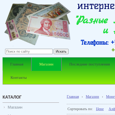
интерне
"Разные
и 
Телефоны: +7
+
Главная
Магазин
Последние поступления
Контакты
Главная
›
Магазин
›
Моне
КАТАЛОГ
Магазин
Сортировать по:
Цене
Алф