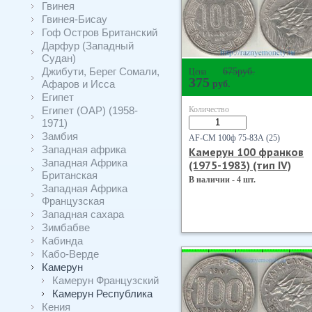
Гвинея
Гвинея-Бисау
Гоф Остров Британский
Дарфур (Западный
Судан)
Джибути, Берег Сомали,
675
руб.
Цена
375
Афаров и Исса
руб.
Египет
Египет (ОАР) (1958-
Количество
1971)
Замбия
AF-CM 100ф 75-83А (25)
Западная африка
Камерун 100 франков
Западная Африка
(1975-1983) (тип IV)
Британская
В наличии - 4 шт.
Западная Африка
Французская
Западная сахара
Зимбабве
Кабинда
Кабо-Верде
Камерун
Камерун Французский
Камерун Республика
Кения