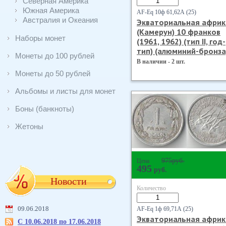
Северная Америка
Южная Америка
AF-Eq 10ф 61,62А (25)
Австралия и Океания
Экваториальная африк
(Камерун) 10 франков
Наборы монет
(1961, 1962) (тип II, год-
тип) (алюминий-бронза
Монеты до 100 рублей
В наличии - 2 шт.
Монеты до 50 рублей
Альбомы и листы для монет
Боны (банкноты)
Жетоны
975
руб.
Цена
495
руб.
Новости
Количество
09.06.2018
AF-Eq 1ф 69,71А (25)
Экваториальная африк
С 10.06.2018 по 17.06.2018