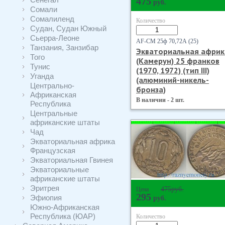
475
руб.
Сомали
Сомалиленд
Количество
Судан, Судан Южный
Сьерра-Леоне
AF-CM 25ф 70,72А (25)
Танзания, Занзибар
Экваториальная африк
Того
(Камерун) 25 франков
Тунис
(1970, 1972) (тип III)
Уганда
(алюминий-никель-
Центрально-
бронза)
Африканская
В наличии - 2 шт.
Республика
Центральные
африканские штаты
Чад
Экваториальная африка
Французская
Экваториальная Гвинея
Экваториальные
африканские штаты
Эритрея
475
руб.
Цена
295
Эфиопия
руб.
Южно-Африканская
Республика (ЮАР)
Количество