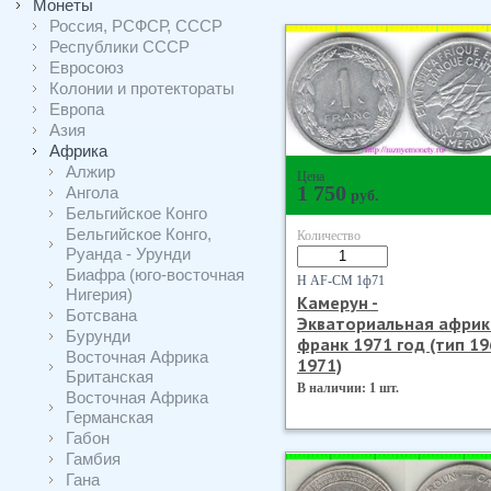
Монеты
Россия, РСФСР, СССР
Республики СССР
Евросоюз
Колонии и протектораты
Европа
Азия
Африка
Алжир
Цена
1 750
Ангола
руб.
Бельгийское Конго
Бельгийское Конго,
Количество
Руанда - Урунди
Биафра (юго-восточная
Н AF-CM 1ф71
Нигерия)
Камерун -
Ботсвана
Экваториальная африк
Бурунди
франк 1971 год (тип 19
Восточная Африка
1971)
Британская
В наличии: 1 шт.
Восточная Африка
Германская
Габон
Гамбия
Гана