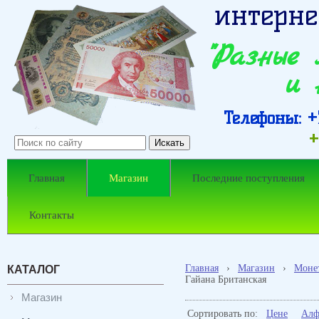
интерне
"Разные
и 
Телефоны: +7
+
Главная
Магазин
Последние поступления
Контакты
Главная
›
Магазин
›
Моне
КАТАЛОГ
Гайана Британская
Магазин
Сортировать по:
Цене
Алф