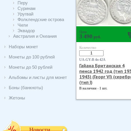
Перу
Суринам
Уругвай
Фолклендские острова
Чили
Эквадор
Цена
3 490
Австралия и Океания
руб.
Наборы монет
Количество
Монеты до 100 рублей
UA-GY-B 4п 42А
Гайана Британская 4
Монеты до 50 рублей
пенса 1942 год (тип 19
1943) (Георг VI) (серебр
Альбомы и листы для монет
(тип I)
Боны (банкноты)
В наличии - 1 шт.
Жетоны
Новости