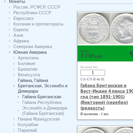
Монеты
Россия, РСФСР, СССР
Республики СССР
Евросоюз
Колонии и протектораты
Европа
Азия
Африка
Северная Америка
Цена
Южная Америка
3 750
руб.
Аргентина
Боливия
Количество
Бразилия
Венесуэла
UA-GY-B 4п 01
Гайана, Гайана
Гайана Британская и
Британская, Эссекибо и
Вест-Индия 4 пенса 19
Демерара
год (тип 1891-1901)
Гайана Британская
(Виктория) (серебро)
Гайана Республика
(редкость)
Эссекибо и Демерара
(Гайана Британская)
В наличии - 1 шт.
Гвиана Французская
Колумбия
Парагвай