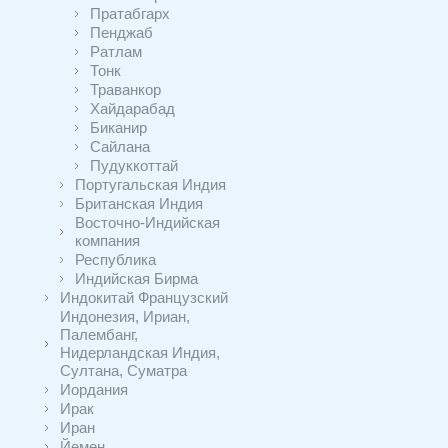
Пратабгарх
Пенджаб
Ратлам
Тонк
Траванкор
Хайдарабад
Биканир
Сайлана
Пудуккоттай
Португальская Индия
Британская Индия
Восточно-Индийская
компания
Республика
Индийская Бирма
Индокитай Французский
Индонезия, Ириан,
Палембанг,
Нидерландская Индия,
Султана, Суматра
Иордания
Ирак
Иран
Йемен