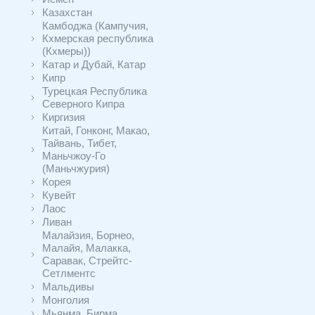
Казахстан
Камбоджа (Кампучия,
Кхмерская республика
(Кхмеры))
Катар и Дубай, Катар
Кипр
Турецкая Республика
Северного Кипра
Киргизия
Китай, Гонконг, Макао,
Тайвань, Тибет,
Маньчжоу-Го
(Маньчжурия)
Корея
Кувейт
Лаос
Ливан
Малайзия, Борнео,
Малайя, Малакка,
Саравак, Стрейтс-
Сетлментс
Мальдивы
Монголия
Мьянма, Бирма