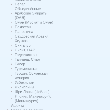
Непал
Объединённые
Арабские Эмираты
(ОАЭ)
Оман (Мускат и Оман)
Пакистан
Палестина
Саудовская Аравия,
Хиджаз
Сингапур
Сирия, ОАР
Таджикистан
Таиланд, Сиам
Тимор
Туркменистан
Турция, Османская
империя
Узбекистан
Филиппины
Шри-Ланка (Цейлон)
Япония, Маньчжоу-Го
(Маньчжурия)
Африка