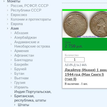
Монеты
Россия, РСФСР, СССР
Республики СССР
Евросоюз
Колонии и протектораты
Европа
Азия
Абхазия
Азербайджан
Андаманские и
Цена
2 750
Никобарские острова
руб.
Армения
Афганистан
Количество
Бангладеш
Бахрейн
AZ-IN-Д 1а 2 44А
Бруней
Джайпур (Индия) 1 анн
Бутан
1944 год (Ман Сингх I)
Вьетнам
(тип II)
Грузия
В наличии - 1 шт.
Израиль
Индия Португальская,
Британская,
республика, штаты
Штаты