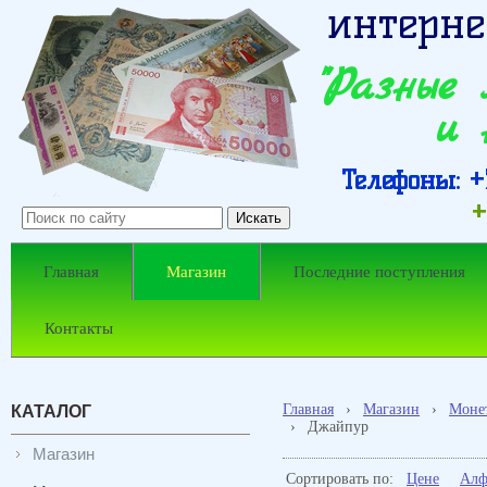
интерне
"Разные
и 
Телефоны: +7
+
Главная
Магазин
Последние поступления
Контакты
Главная
›
Магазин
›
Моне
КАТАЛОГ
›
Джайпур
Магазин
Сортировать по:
Цене
Алф