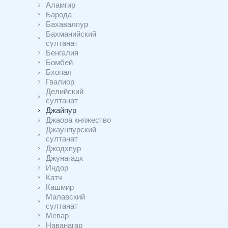
Аламгир
Барода
Бахавалпур
Бахманийский
султанат
Бенгалия
Бомбей
Бхопал
Гвалиор
Делийский
султанат
Джайпур
Джаора княжество
Джаунпурский
султанат
Джодхпур
Джунагадх
Индор
Катч
Кашмир
Малавский
султанат
Мевар
Наванагар