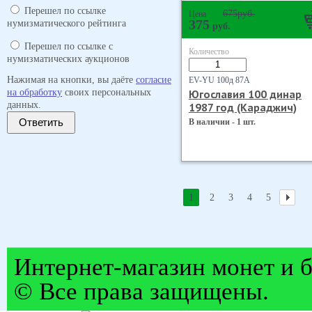
Перешел по ссылке
675
руб.
Цена
375
нумизматического рейтинга
руб.
Перешел по ссылке с
Количество
нумизматических аукционов
Нажимая на кнопки, вы даёте
согласие
EV-YU 100д 87А
на обработку
своих персональных
Югославия 100 динар
данных.
1987 год (Караджич)
Ответить
В наличии - 1 шт.
1
2
3
4
5
Интернет-магазин монет и б
© Все права защищены.