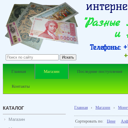
интерне
"Разные
и 
Телефоны: +7
+
Главная
Магазин
Последние поступления
Контакты
Главная
›
Магазин
›
Моне
КАТАЛОГ
Магазин
Сортировать по:
Цене
Алф