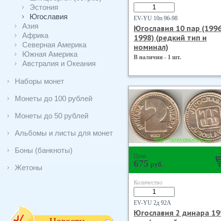
Эстония
Югославия
EV-YU 10п 96-98
Азия
Югославия 10 пар (1996
Африка
1998) (редкий тип и
Северная Америка
номинал)
Южная Америка
В наличии - 1 шт.
Австралия и Океания
Наборы монет
Монеты до 100 рублей
Монеты до 50 рублей
Альбомы и листы для монет
Боны (банкноты)
Цена
675
руб.
Жетоны
Количество
EV-YU 2д 92А
Югославия 2 динара 19