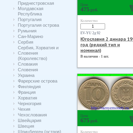
Приднестровская
Цена
Молдавская
475
руб.
Республика
Португалия
Количество
Португалия острова
Румыния
EV-YU 2д 92
Сан-Марино
Югославия 2 динара 19
Сербия
год (редкий тип и
Сербия, Хорватия и
номинал)
Словения
В наличии - 1 шт.
(Королевство)
Словакия
Словения
Украина
Фарерские острова
Финляндия
Франция
Хорватия
Черногория
Чехия
Чехословакия
Цена
675
Швейцария
руб.
Швеция
Шпицберген (остров)
Количество