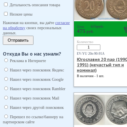
Детальность описания товара
Низкие цены
Нажимая на кнопки, вы даёте
согласие
675
руб.
Цена
на обработку
своих персональных
475
руб.
данных.
Отправить
Количество
Откуда Вы о нас узнали?
EV-YU 20п 90-91А
Югославия 20 пар (1990
Реклама в Интернете
1991) (нечастый тип и
номинал)
Нашел через поисковик Яндекс
В наличии - 1 шт.
Нашел через поисковик Google
Нашел через поисковик Rambler
Нашел через поисковик Mail
Нашел через другой поисковик
Перешел по ссылке/баннеру на
партнерском сайте