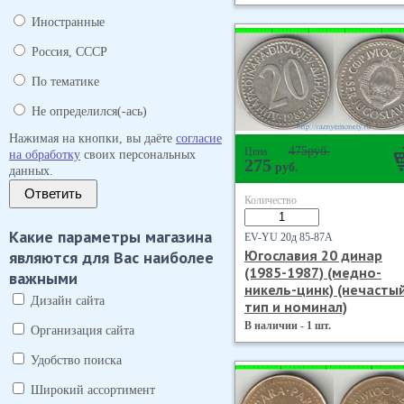
Иностранные
Россия, СССР
По тематике
Не определился(-ась)
Нажимая на кнопки, вы даёте
согласие
475
руб.
Цена
на обработку
своих персональных
275
руб.
данных.
Ответить
Количество
Какие параметры магазина
EV-YU 20д 85-87А
являются для Вас наиболее
Югославия 20 динар
(1985-1987) (медно-
важными
никель-цинк) (нечасты
Дизайн сайта
тип и номинал)
В наличии - 1 шт.
Организация сайта
Удобство поиска
Широкий ассортимент