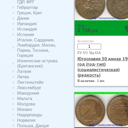
ГДР, ФРГ
Гибралтар
Греция, Крит
Дания
Ирландия
Цена
Исландия
2 750
руб.
Испания
Италия, Сардиния,
Количество
Ломбардия, Милан,
Парма, Тоскана,
EV-YU 50д 63А
Гориция
Югославия 50 динар 19
Ионические острова
год (год-тип)
(Британские)
(социалистическая)
Латвия
(редкость)
Литва
В наличии - 1 шт.
Лихтенштейн
Люксембург
Македония
Мальта
Молдова
Монако
Нидерланды
Норвегия
Польша, Данциг