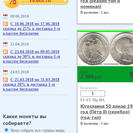
Новости
год (редкий тип и
номинал)
В наличии - 1 шт.
09.06.2018
С 10.06.2018 по 17.06.2018
скидка до 25% и доставка 1-м
классом бесплатно
21.04.2018
С 23.04.2018 по 09.05.2018
скидка до 30% и доставка 1-м
классом бесплатно
Цена
24.03.2018
2 900
руб.
С 25.03.2018 по 31.03.2018
скидка 20% и доставка 1-м
Количество
классом бесплатно
EV-YU 50д 38А
Югославия 50 динар 19
год (Пётр II) (серебро)
Какие монеты вы
(год-тип)
собираете?
В наличии - 1 шт.
Хочу собрать все страны мира