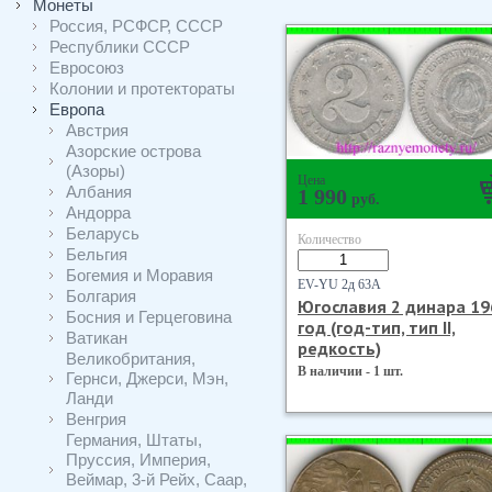
Монеты
Россия, РСФСР, СССР
Республики СССР
Евросоюз
Колонии и протектораты
Европа
Австрия
Азорские острова
(Азоры)
Цена
Албания
1 990
руб.
Андорра
Беларусь
Количество
Бельгия
Богемия и Моравия
EV-YU 2д 63А
Болгария
Югославия 2 динара 19
Босния и Герцеговина
год (год-тип, тип II,
Ватикан
редкость)
Великобритания,
В наличии - 1 шт.
Гернси, Джерси, Мэн,
Ланди
Венгрия
Германия, Штаты,
Пруссия, Империя,
Веймар, 3-й Рейх, Саар,