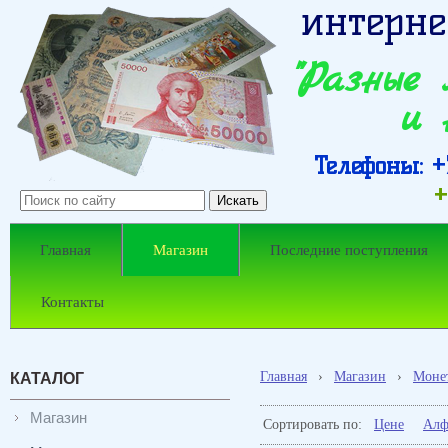
интерне
"Разные
и 
Телефоны: +7
+
Главная
Магазин
Последние поступления
Контакты
Главная
›
Магазин
›
Моне
КАТАЛОГ
Магазин
Сортировать по:
Цене
Алф