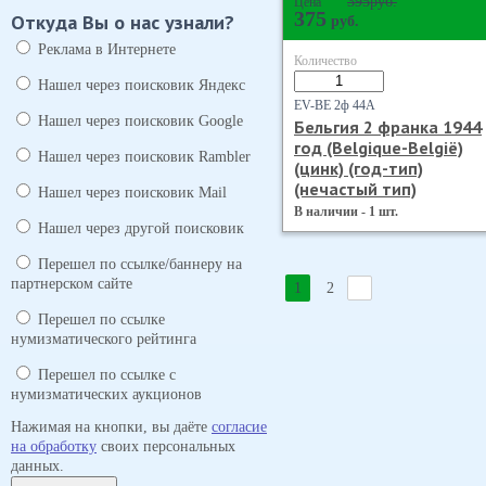
395
руб.
Цена
375
Откуда Вы о нас узнали?
руб.
Реклама в Интернете
Количество
Нашел через поисковик Яндекс
EV-BE 2ф 44А
Нашел через поисковик Google
Бельгия 2 франка 1944
год (Belgique-Belgiё)
Нашел через поисковик Rambler
(цинк) (год-тип)
(нечастый тип)
Нашел через поисковик Mail
В наличии - 1 шт.
Нашел через другой поисковик
Перешел по ссылке/баннеру на
партнерском сайте
1
2
Перешел по ссылке
нумизматического рейтинга
Перешел по ссылке с
нумизматических аукционов
Нажимая на кнопки, вы даёте
согласие
на обработку
своих персональных
данных.