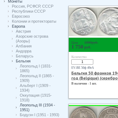
Монеты
Россия, РСФСР, СССР
Республики СССР
Евросоюз
Колонии и протектораты
Европа
Австрия
Азорские острова
(Азоры)
1990
руб.
Цена
Албания
1 750
руб.
Андорра
Беларусь
Количество
Бельгия
Леопольд I (1831-
EV-BE 50ф 49еА
1865)
Бельгия 50 франков 19
Леопольд II (1865 -
год (Belgique) (серебро
1909)
В наличии - 1 шт.
Альберт I (1909 -
1934)
Оккупация (1915-
1918)
Леопольд III (1934 -
1951)
Бодуэн I (1951 - 1993)