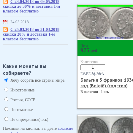
С 23.04.2018 по 09.05.2018
скидка до 30% и доставка 1-м
классом бесплатно
24.03.2018
С 25.03.2018 по 31.03.2018
скидка 20% и доставка 1-м
классом бесплатно
Цена
975
руб.
Количество
Какие монеты вы
собираете?
EV-BE 5ф 36ёА
Бельгия 5 франков 193
Хочу собрать все страны мира
год (Belgiё) (год-тип)
Иностранные
В наличии - 1 шт.
Россия, СССР
По тематике
Не определился(-ась)
Нажимая на кнопки, вы даёте
согласие