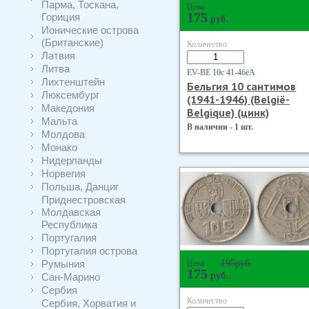
Парма, Тоскана,
Цена
175
Гориция
руб.
Ионические острова
(Британские)
Количество
Латвия
Литва
EV-BE 10с 41-46ёА
Лихтенштейн
Бельгия 10 сантимов
Люксембург
(1941-1946) (Belgiё-
Македония
Belgique) (цинк)
Мальта
В наличии - 1 шт.
Молдова
Монако
Нидерланды
Норвегия
Польша, Данциг
Приднестровская
Молдавская
Республика
Португалия
Португалия острова
Румыния
195
руб.
Цена
175
руб.
Сан-Марино
Сербия
Количество
Сербия, Хорватия и