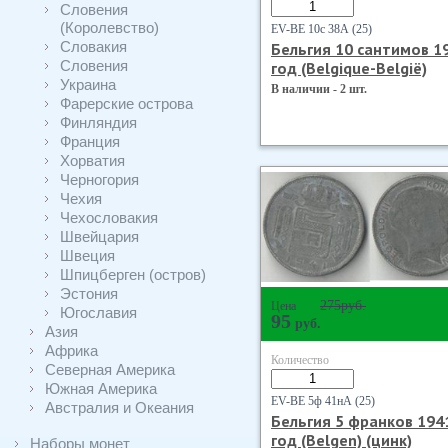
Словения
(Королевство)
EV-BE 10с 38А (25)
Словакия
Бельгия 10 сантимов 1
Словения
год (Belgique-Belgiё)
Украина
В наличии - 2 шт.
Фарерские острова
Финляндия
Франция
Хорватия
Черногория
Чехия
Чехословакия
Швейцария
Швеция
Шпицберген (остров)
Эстония
275
руб.
Цена
Югославия
95
руб.
Азия
Африка
Количество
Северная Америка
Южная Америка
EV-BE 5ф 41нА (25)
Австралия и Океания
Бельгия 5 франков 194
год (Belgen) (цинк)
Наборы монет