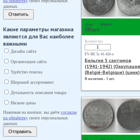
на обработку
своих персональных
данных.
Ответить
95
руб.
Цена
Какие параметры магазина
50
руб.
являются для Вас наиболее
Количество
важными
Дизайн сайта
EV-BE 5с 41-42ё-е
Бельгия 5 сантимов
Организация сайта
(1941-1942) (Оккупация
(Belgiё-Belgique) (цинк)
Удобство поиска
В наличии - 1 шт.
Широкий ассортимент
Детальность описания товара
Низкие цены
Нажимая на кнопки, вы даёте
согласие
на обработку
своих персональных
данных.
Отправить