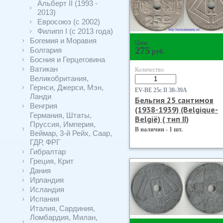
Альберт II (1993 -
2013)
Евросоюз (с 2002)
Филипп I (с 2013 года)
Богемия и Моравия
Цена
275
Болгария
руб.
Босния и Герцеговина
Ватикан
Количество
Великобритания,
Гернси, Джерси, Мэн,
EV-BE 25с II 38-39А
Ланди
Бельгия 25 сантимов
Венгрия
(1938-1939) (Belgique-
Германия, Штаты,
Belgiё) ( тип II)
Пруссия, Империя,
В наличии - 1 шт.
Веймар, 3-й Рейх, Саар,
ГДР, ФРГ
Гибралтар
Греция, Крит
Дания
Ирландия
Исландия
Испания
Италия, Сардиния,
Ломбардия, Милан,