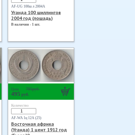
AF-UG 100ш л 2004А
Уганда 100 шиллингов
2004 год (лошадь)
В наличии - 1 шт.
795
руб.
Цена
495
руб.
Количество
AF-WA 1ц 12А (25)
Восточная африка
(Уганда) 1 цент 1912 год