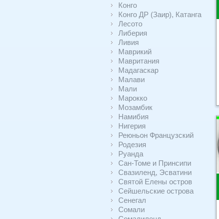
Конго
Конго ДР (Заир), Катанга
Лесото
Либерия
Ливия
Маврикий
Мавритания
Мадагаскар
Малави
Мали
Марокко
Мозамбик
Намибия
Нигерия
Реюньон Французский
Родезия
Руанда
Сан-Томе и Принсипи
Свазиленд, Эсватини
Святой Елены остров
Сейшельские острова
Сенегал
Сомали
Сомалиленд