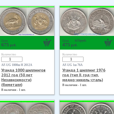
675
руб.
Цена
Цена
675
475
руб.
руб.
Количество
Количество
AF-UG 1000ш Н 2012А
AF-UG 1ш 76А
Уганда 1000 шиллингов
Уганда 1 шиллинг 1976
2012 год (50 лет
год (тип II, год-тип,
Независимости)
медно-никель-сталь)
(биметалл)
В наличии - 1 шт.
В наличии - 1 шт.