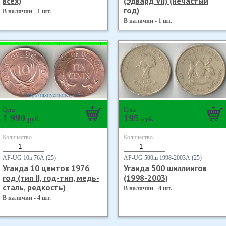
всех)
(Эдвард VII) (нечастый
год)
В наличии - 1 шт.
В наличии - 1 шт.
Цена
Цена
1 990
195
руб.
руб.
Количество
Количество
AF-UG 10ц 76А (25)
AF-UG 500ш 1998-2003А (25)
Уганда 10 центов 1976
Уганда 500 шиллингов
год (тип II, год-тип, медь-
(1998-2003)
сталь, редкость)
В наличии - 4 шт.
В наличии - 4 шт.