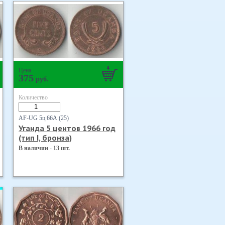
Цена
375
руб.
Количество
AF-UG 5ц 66А (25)
Уганда 5 центов 1966 год
(тип I, бронза)
В наличии - 13 шт.