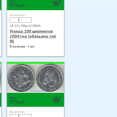
Цена
375
руб.
Количество
AF-UG 100ш о3 2004А
Уганда 100 шиллингов
2004 год (обезьяна,тип
III)
В наличии - 1 шт.
Цена
375
руб.
Количество