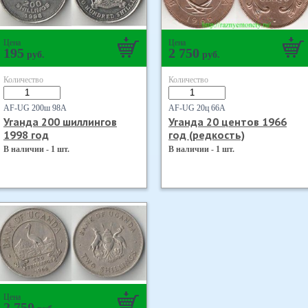
Цена
Цена
195
2 750
руб.
руб.
Количество
Количество
AF-UG 200ш 98А
AF-UG 20ц 66А
Уганда 200 шиллингов
Уганда 20 центов 1966
1998 год
год (редкость)
В наличии - 1 шт.
В наличии - 1 шт.
Цена
2 750