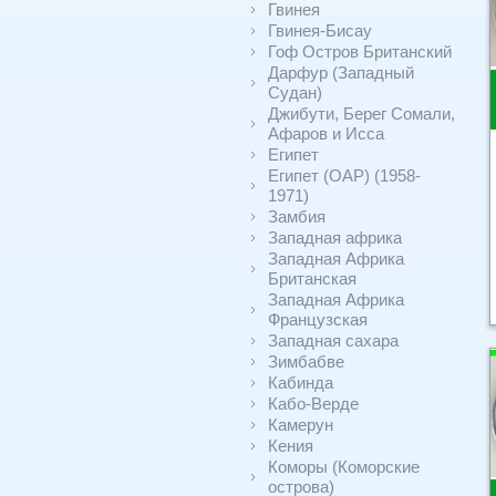
Гвинея
Гвинея-Бисау
Гоф Остров Британский
Дарфур (Западный
Судан)
Джибути, Берег Сомали,
Афаров и Исса
Египет
Египет (ОАР) (1958-
1971)
Замбия
Западная африка
Западная Африка
Британская
Западная Африка
Французская
Западная сахара
Зимбабве
Кабинда
Кабо-Верде
Камерун
Кения
Коморы (Коморские
острова)