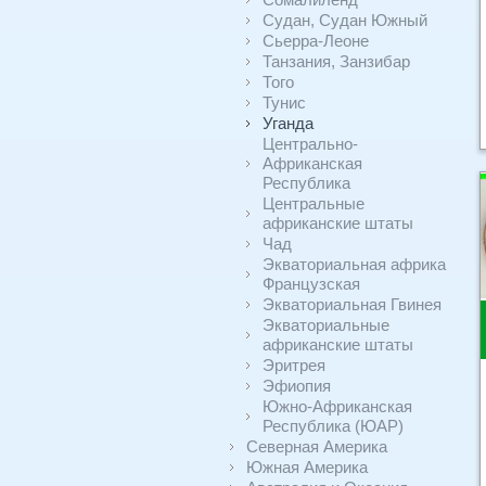
Судан, Судан Южный
Сьерра-Леоне
Танзания, Занзибар
Того
Тунис
Уганда
Центрально-
Африканская
Республика
Центральные
африканские штаты
Чад
Экваториальная африка
Французская
Экваториальная Гвинея
Экваториальные
африканские штаты
Эритрея
Эфиопия
Южно-Африканская
Республика (ЮАР)
Северная Америка
Южная Америка