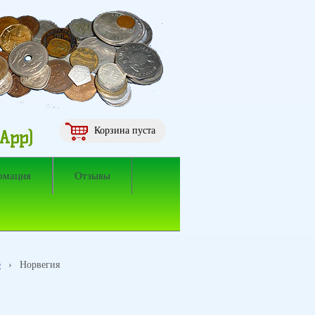
Корзина пуста
sApp)
рмация
Отзывы
е
›
Норвегия