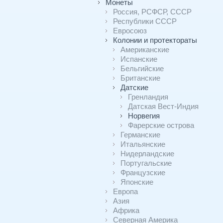
Монеты
Россия, РСФСР, СССР
Республики СССР
Евросоюз
Колонии и протектораты
Американские
Испанские
Бельгийские
Британские
Датские
Гренландия
Датская Вест-Индия
Норвегия
Фарерские острова
Германские
Итальянские
Нидерландские
Португальские
Французские
Японские
Европа
Азия
Африка
Северная Америка