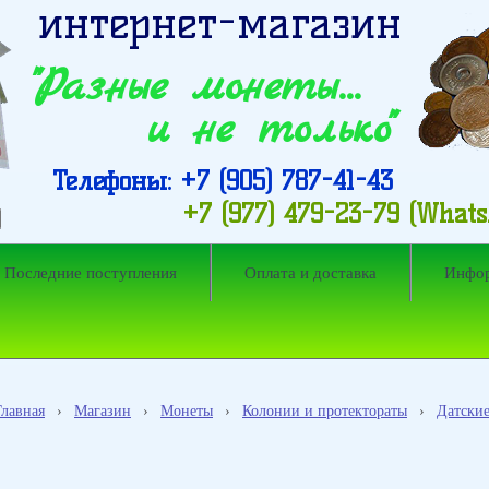
интернет-магазин
"Разные монеты…
и не только"
Телефоны: +7 (905) 787-41-43
+7 (977) 479-23-79 (What
Последние поступления
Оплата и доставка
Инфо
Главная
›
Магазин
›
Монеты
›
Колонии и протектораты
›
Датски