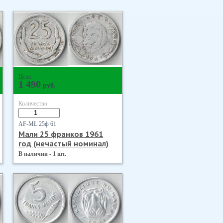
Цена
1 490
руб.
Количество
AF-ML 25ф 61
Мали 25 франков 1961
год (нечастый номинал)
В наличии - 1 шт.