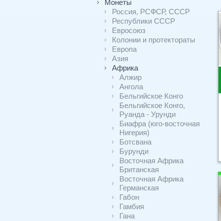
Монеты
Россия, РСФСР, СССР
Республики СССР
Евросоюз
Колонии и протектораты
Европа
Азия
Африка
Алжир
Ангола
Бельгийское Конго
Бельгийское Конго,
Руанда - Урунди
Биафра (юго-восточная
Нигерия)
Ботсвана
Бурунди
Восточная Африка
Британская
Восточная Африка
Германская
Габон
Гамбия
Гана