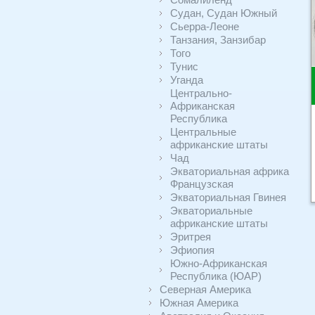
Судан, Судан Южный
Сьерра-Леоне
Танзания, Занзибар
Того
Тунис
Уганда
Центрально-
Африканская
Республика
Центральные
африканские штаты
Чад
Экваториальная африка
Французская
Экваториальная Гвинея
Экваториальные
африканские штаты
Эритрея
Эфиопия
Южно-Африканская
Республика (ЮАР)
Северная Америка
Южная Америка