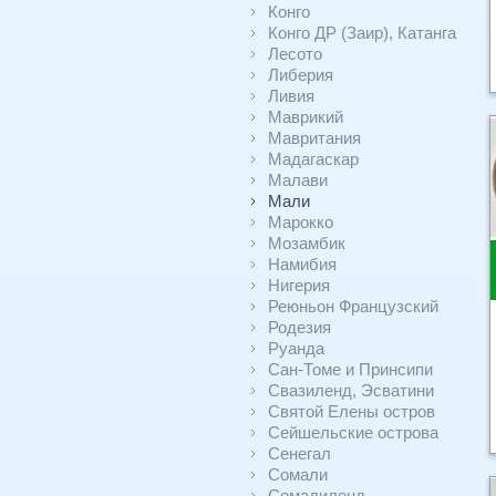
Конго
Конго ДР (Заир), Катанга
Лесото
Либерия
Ливия
Маврикий
Мавритания
Мадагаскар
Малави
Мали
Марокко
Мозамбик
Намибия
Нигерия
Реюньон Французский
Родезия
Руанда
Сан-Томе и Принсипи
Свазиленд, Эсватини
Святой Елены остров
Сейшельские острова
Сенегал
Сомали
Сомалиленд