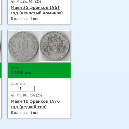
AF-ML 25ф 61п (25)
Мали 25 франков 1961
год (нечастый номинал)
В наличии - 4 шт.
Цена
1 990
руб.
Количество
AF-ML 10ф 76А (25)
Мали 10 франков 1976
год (редкий тип)
В наличии - 2 шт.