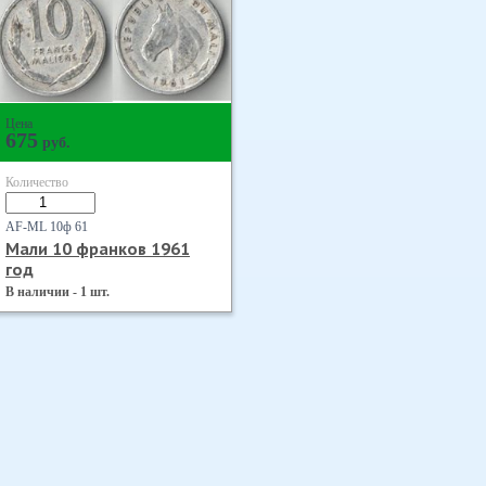
Цена
675
руб.
Количество
AF-ML 10ф 61
Мали 10 франков 1961
год
В наличии - 1 шт.