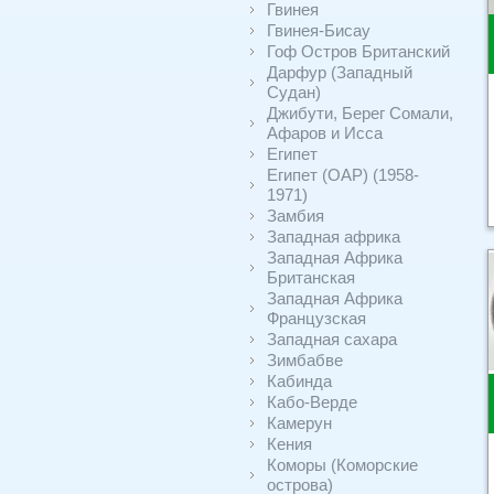
Гвинея
Гвинея-Бисау
Гоф Остров Британский
Дарфур (Западный
Судан)
Джибути, Берег Сомали,
Афаров и Исса
Египет
Египет (ОАР) (1958-
1971)
Замбия
Западная африка
Западная Африка
Британская
Западная Африка
Французская
Западная сахара
Зимбабве
Кабинда
Кабо-Верде
Камерун
Кения
Коморы (Коморские
острова)