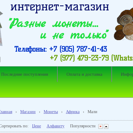
интернет-магазин
"Разные монеты…
и не только"
Телефоны: +7 (905) 787-41-43
+7 (977) 479-23-79 (What
Последние поступления
Оплата и доставка
Инфо
Главная
›
Магазин
›
Монеты
›
Африка
›
Мали
Сортировать по:
Цене
Алфавиту
Популярности