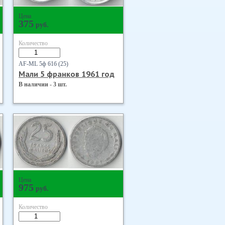
Цена
375
руб.
Количество
AF-ML 5ф 61б (25)
Мали 5 франков 1961 год
В наличии - 3 шт.
Цена
975
руб.
Количество