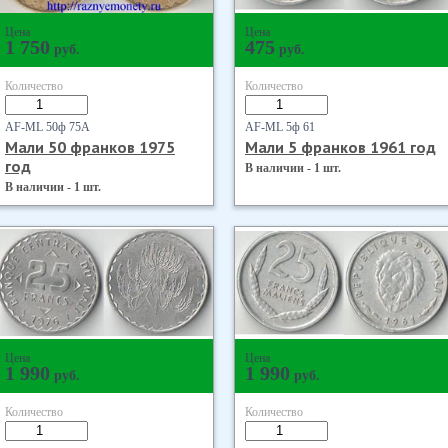
Цена
Цена
1 750
475
руб.
руб.
Количество
Количество
AF-ML 50ф 75А
AF-ML 5ф 61
Мали 50 франков 1975
Мали 5 франков 1961 год
год
В наличии - 1 шт.
В наличии - 1 шт.
Цена
Цена
1 990
1 990
руб.
руб.
Количество
Количество