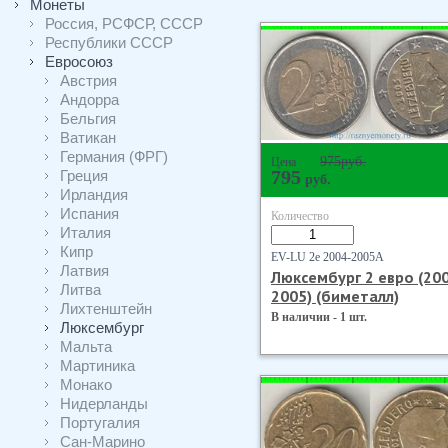
Монеты
Россия, РСФСР, СССР
Республики СССР
Евросоюз
Австрия
Андорра
Бельгия
Ватикан
Германия (ФРГ)
975
руб.
Цена
Греция
795
руб.
Ирландия
Испания
Количество
Италия
Кипр
EV-LU 2е 2004-2005А
Латвия
Люксембург 2 евро (20
Литва
2005) (биметалл)
Лихтенштейн
В наличии - 1 шт.
Люксембург
Мальта
Мартиника
Монако
Нидерланды
Португалия
Сан-Марино