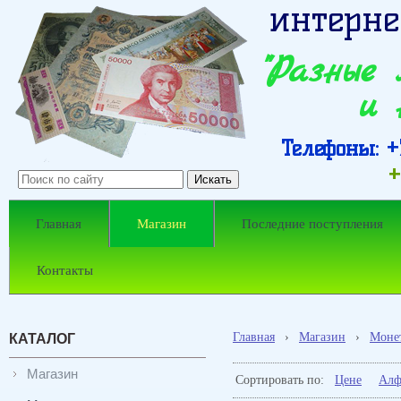
интерне
"Разные
и 
Телефоны: +7
+
Главная
Магазин
Последние поступления
Контакты
Главная
›
Магазин
›
Моне
КАТАЛОГ
Магазин
Сортировать по:
Цене
Алф