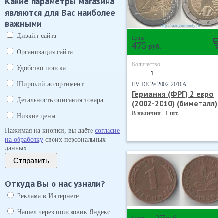
Какие параметры магазина
являются для Вас наиболее
важными
Дизайн сайта
Цена
475
руб.
Организация сайта
Количество
Удобство поиска
Широкий ассортимент
EV-DE 2е 2002-2010А
Германия (ФРГ) 2 евро
Детальность описания товара
(2002-2010) (биметалл)
В наличии - 1 шт.
Низкие цены
Нажимая на кнопки, вы даёте
согласие
на обработку
своих персональных
данных.
Отправить
Откуда Вы о нас узнали?
Реклама в Интернете
Нашел через поисковик Яндекс
275
руб.