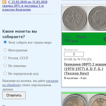
С 25.03.2018 по 31.03.2018
скидка 20% и доставка 1-м
классом бесплатно
Какие монеты вы
собираете?
375
руб.
Цена
195
руб.
Хочу собрать все страны мира
Количество
Иностранные
Россия, СССР
EV-DE 2м 70-77А (25)
Германия (ФРГ) 2 марк
По тематике
(1970-1977) А, D, F, G, J
(Теодор Хеус)
Не определился(-ась)
В наличии - 4 шт.
Нажимая на кнопки, вы даёте
согласие
на обработку
своих персональных
данных.
Ответить