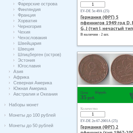
Фарерские острова
Финляндия
EV-DE 5п 49А (25)
Франция
Германия (ФРГ) 5
Хорватия
пфеннигов 1949 год D, 
Черногория
G, J (тип I, нечастый тип
Чехия
В наличии - 2 шт.
Чехословакия
Швейцария
Швеция
Шпицберген (остров)
Эстония
Югославия
Азия
Африка
Северная Америка
Южная Америка
95
руб.
Цена
Австралия и Океания
35
руб.
Наборы монет
Количество
Монеты до 100 рублей
EV-DE 2п 67-2001А (25)
Монеты до 50 рублей
Германия (ФРГ) 2
пфеннига (тип 1967-200