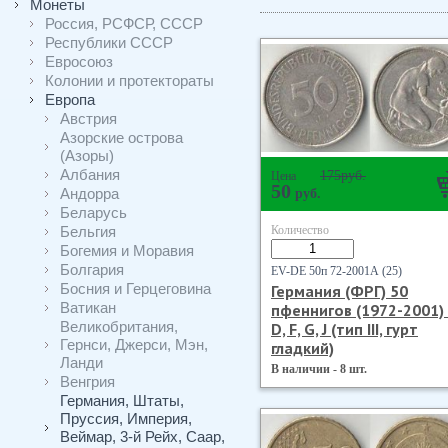
Монеты
Россия, РСФСР, СССР
Республики СССР
Евросоюз
Колонии и протектораты
Европа
Австрия
Азорские острова
(Азоры)
Албания
175
руб.
Цена
50
Андорра
руб.
Беларусь
Бельгия
Количество
Богемия и Моравия
Болгария
EV-DE 50п 72-2001А (25)
Босния и Герцеговина
Германия (ФРГ) 50
Ватикан
пфеннигов (1972-2001) 
Великобритания,
D, F, G, J (тип III, гурт
Гернси, Джерси, Мэн,
гладкий)
Ланди
В наличии - 8 шт.
Венгрия
Германия, Штаты,
Пруссия, Империя,
Веймар, 3-й Рейх, Саар,