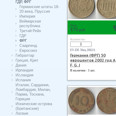
ГДР, ФРГ
Германские штаты 18-
20 века, Пруссия
Империя
Веймарская
республика
Цена
175
руб.
Третий Рейх
ГДР
Количество
ФРГ
Саарленд
Евросоюз
EV-DE 50ец 2002А
Германия (ФРГ) 50
Гибралтар
евроцентов 2002 год А,
Греция, Крит
F, G, J
Дания
Ирландия
В наличии - 1 шт.
Исландия
Испания
Италия, Сардиния,
Ломбардия, Милан,
Парма, Тоскана,
Гориция
Ионические острова
(Британские)
Латвия