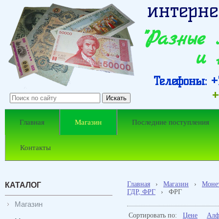
интерне
"Разные
и 
Телефоны: +7
+
Главная
Магазин
Последние поступления
Контакты
Главная
›
Магазин
›
Моне
КАТАЛОГ
ГДР, ФРГ
›
ФРГ
Магазин
Сортировать по:
Цене
Алф