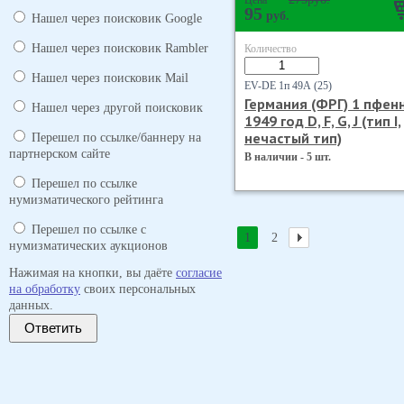
Цена
95
руб.
Нашел через поисковик Google
Нашел через поисковик Rambler
Количество
Нашел через поисковик Mail
EV-DE 1п 49А (25)
Германия (ФРГ) 1 пфен
Нашел через другой поисковик
1949 год D, F, G, J (тип I,
нечастый тип)
Перешел по ссылке/баннеру на
партнерском сайте
В наличии - 5 шт.
Перешел по ссылке
нумизматического рейтинга
Перешел по ссылке с
1
2
нумизматических аукционов
Нажимая на кнопки, вы даёте
согласие
на обработку
своих персональных
данных.
Ответить