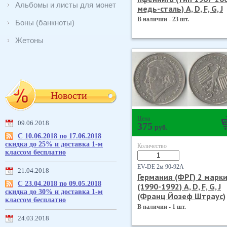
Альбомы и листы для монет
медь-сталь) А, D, F, G, J
В наличии - 23 шт.
Боны (банкноты)
Жетоны
Новости
Цена
09.06.2018
375
руб.
С 10.06.2018 по 17.06.2018
скидка до 25% и доставка 1-м
Количество
классом бесплатно
EV-DE 2м 90-92А
21.04.2018
Германия (ФРГ) 2 марк
С 23.04.2018 по 09.05.2018
(1990-1992) А, D, F, G, J
скидка до 30% и доставка 1-м
(Франц Йозеф Штраус)
классом бесплатно
В наличии - 1 шт.
24.03.2018