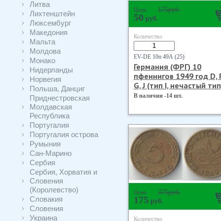
Литва
175
руб.
Цена
Лихтенштейн
50
руб.
Люксембург
Македония
Количество
Мальта
Молдова
EV-DE 10п 49А (25)
Монако
Германия (ФРГ) 10
Нидерланды
пфеннигов 1949 год D, 
Норвегия
G, J (тип I, нечастый тип
Польша, Данциг
В наличии -14 шт.
Приднестровская
Молдавская
Республика
Португалия
Португалия острова
Румыния
Сан-Марино
Сербия
Сербия, Хорватия и
Словения
(Королевство)
375
руб.
Цена
Словакия
175
руб.
Словения
Украина
Количество