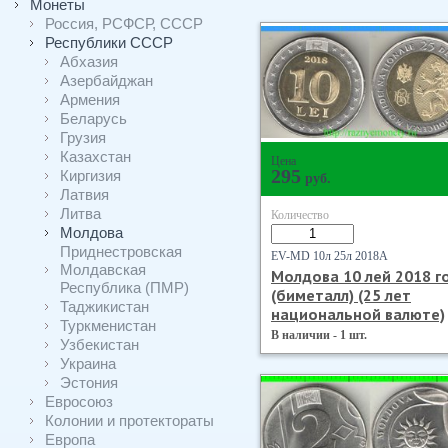
Монеты
Россия, РСФСР, СССР
Республики СССР
Абхазия
Азербайджан
Армения
Беларусь
Грузия
Казахстан
Цена
295
Киргизия
руб.
Латвия
Литва
Количество
Молдова
Приднестровская
EV-MD 10л 25л 2018А
Молдавская
Молдова 10 лей 2018 г
Республика (ПМР)
(биметалл) (25 лет
Таджикистан
национальной валюте)
Туркменистан
В наличии - 1 шт.
Узбекистан
Украина
Эстония
Евросоюз
Колонии и протектораты
Европа