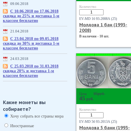
09.06.2018
Количество
С 10.06.2018 по 17.06.2018
скидка до 25% и доставка 1-м
EV-MD 1б 93-2008А (25)
классом бесплатно
Молдова 1 бан (1993-
2008)
21.04.2018
В наличии - 10 шт.
С 23.04.2018 по 09.05.2018
скидка до 30% и доставка 1-м
классом бесплатно
24.03.2018
С 25.03.2018 по 31.03.2018
скидка 20% и доставка 1-м
классом бесплатно
95
руб.
Цена
45
руб.
Какие монеты вы
собираете?
Количество
Хочу собрать все страны мира
EV-MD 5б 93-2013А (25)
Иностранные
Молдова 5 бани (1993-