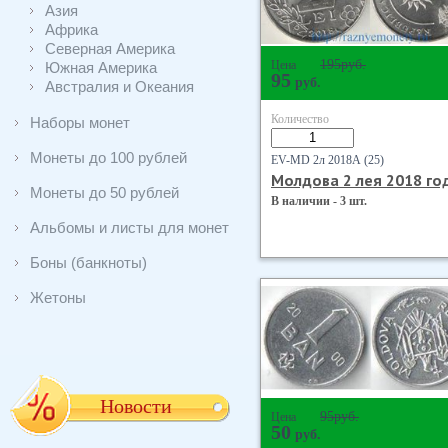
Азия
Африка
Северная Америка
195
руб.
Цена
Южная Америка
95
руб.
Австралия и Океания
Количество
Наборы монет
Монеты до 100 рублей
EV-MD 2л 2018А (25)
Молдова 2 лея 2018 го
Монеты до 50 рублей
В наличии - 3 шт.
Альбомы и листы для монет
Боны (банкноты)
Жетоны
Новости
95
руб.
Цена
50
руб.