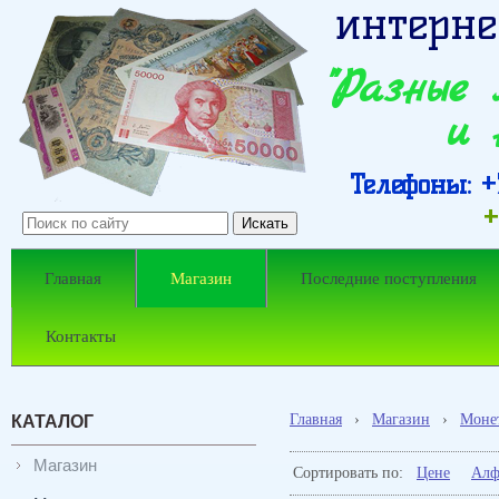
интерне
"Разные
и 
Телефоны: +7
+
Главная
Магазин
Последние поступления
Контакты
Главная
›
Магазин
›
Моне
КАТАЛОГ
Магазин
Сортировать по:
Цене
Алф