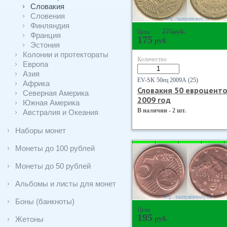
Словакия
Словения
Финляндия
275
руб.
Цена
Франция
175
руб.
Эстония
Колонии и протектораты
Количество
Европа
Азия
EV-SK 50ец 2009А (25)
Африка
Словакия 50 евроцент
Северная Америка
2009 год
Южная Америка
В наличии - 2 шт.
Австралия и Океания
Наборы монет
Монеты до 100 рублей
Монеты до 50 рублей
Альбомы и листы для монет
Боны (банкноты)
Цена
195
Жетоны
руб.