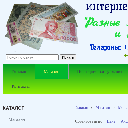
интерне
"Разные
и 
Телефоны: +7
+
Главная
Магазин
Последние поступления
Контакты
Главная
›
Магазин
›
Моне
КАТАЛОГ
Магазин
Сортировать по:
Цене
Алф