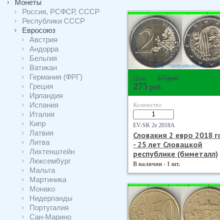
Монеты
Россия, РСФСР, СССР
Республики СССР
Евросоюз
Австрия
Андорра
Бельгия
Ватикан
Германия (ФРГ)
375
руб.
Цена
275
Греция
руб.
Ирландия
Испания
Количество
Италия
Кипр
EV-SK 2е 2018А
Латвия
Словакия 2 евро 2018 г
Литва
- 25 лет Словацкой
Лихтенштейн
республике (биметалл)
Люксембург
В наличии - 1 шт.
Мальта
Мартиника
Монако
Нидерланды
Португалия
Сан-Марино