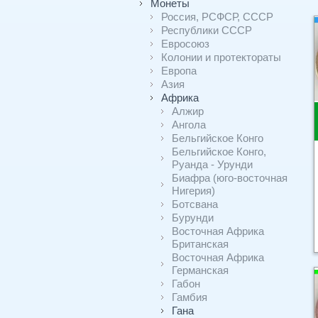
Монеты
Россия, РСФСР, СССР
Республики СССР
Евросоюз
Колонии и протектораты
Европа
Азия
Африка
Алжир
Ангола
Бельгийское Конго
Бельгийское Конго,
Руанда - Урунди
Биафра (юго-восточная
Нигерия)
Ботсвана
Бурунди
Восточная Африка
Британская
Восточная Африка
Германская
Габон
Гамбия
Гана