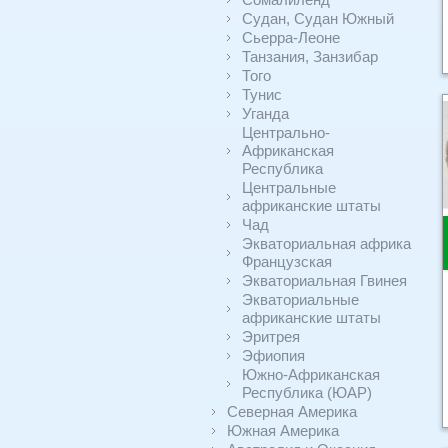
Судан, Судан Южный
Сьерра-Леоне
Танзания, Занзибар
Того
Тунис
Уганда
Центрально-
Африканская
Республика
Центральные
африканские штаты
Чад
Экваториальная африка
Французская
Экваториальная Гвинея
Экваториальные
африканские штаты
Эритрея
Эфиопия
Южно-Африканская
Республика (ЮАР)
Северная Америка
Южная Америка