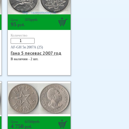
375
руб.
Цена
95
руб.
Количество
AF-GH 5п 2007А (25)
Гана 5 песевас 2007 год
В наличии - 2 шт.
6750
руб.
Цена
4 750
руб.