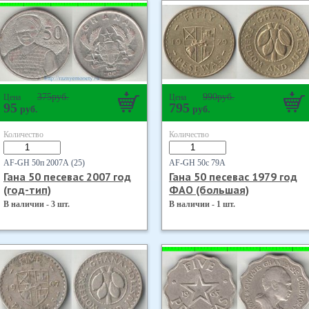
375
руб.
990
руб.
Цена
Цена
95
795
руб.
руб.
Количество
Количество
AF-GH 50п 2007А (25)
AF-GH 50с 79А
Гана 50 песевас 2007 год
Гана 50 песевас 1979 год
(год-тип)
ФАО (большая)
В наличии - 3 шт.
В наличии - 1 шт.