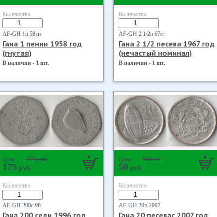
Количество
Количество
AF-GH 1п 58гн
AF-GH 2 1/2п 67ст
Гана 1 пенни 1958 год
Гана 2 1/2 песева 1967 год
(гнутая)
(нечастый номинал)
В наличии - 1 шт.
В наличии - 1 шт.
275
руб.
95
руб.
Цена
Цена
175
50
руб.
руб.
Количество
Количество
AF-GH 200с 96
AF-GH 20п 2007
Гана 200 седи 1996 год
Гана 20 песевас 2007 год