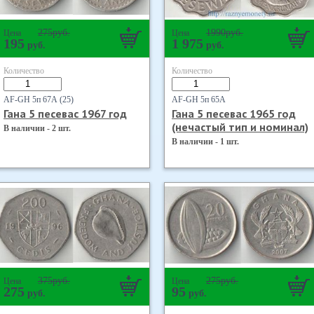
275
руб.
1990
руб.
Цена
Цена
195
1 975
руб.
руб.
Количество
Количество
AF-GH 5п 67А (25)
AF-GH 5п 65А
Гана 5 песевас 1967 год
Гана 5 песевас 1965 год
(нечастый тип и номинал)
В наличии - 2 шт.
В наличии - 1 шт.
375
руб.
275
руб.
Цена
Цена
275
95
руб.
руб.