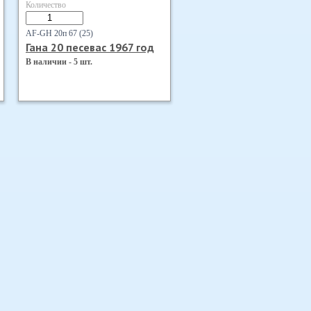
Количество
AF-GH 20п 67 (25)
Гана 20 песевас 1967 год
В наличии - 5 шт.