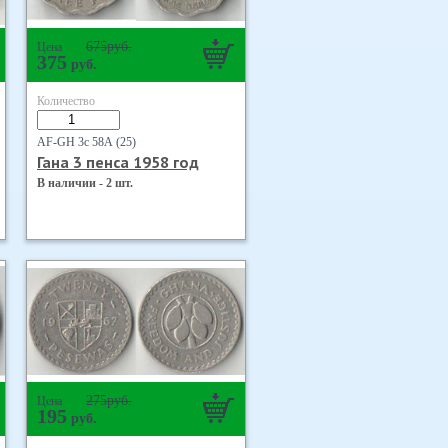
675
руб.
Цена
375
руб.
Количество
AF-GH 3с 58А (25)
Гана 3 пенса 1958 год
В наличии - 2 шт.
275
руб.
Цена
195
руб.