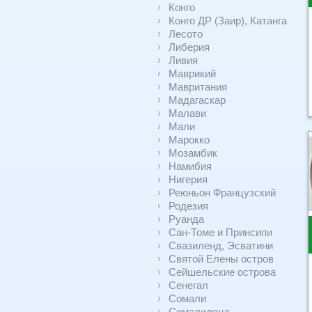
Конго
Конго ДР (Заир), Катанга
Лесото
Либерия
Ливия
Маврикий
Мавритания
Мадагаскар
Малави
Мали
Марокко
Мозамбик
Намибия
Нигерия
Реюньон Французский
Родезия
Руанда
Сан-Томе и Принсипи
Свазиленд, Эсватини
Святой Елены остров
Сейшельские острова
Сенегал
Сомали
Сомалиленд