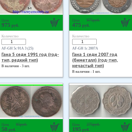
975
руб.
Цена
Цена
975
475
руб.
руб.
Количество
Количество
AF-GH 5с 91А 3 (25)
AF-GH 1с 2007А
Гана 5 седи 1991 год (год-
Гана 1 седи 2007 год
тип, редкий тип)
(биметалл) (год-тип,
нечастый тип)
В наличии - 3 шт.
В наличии - 1 шт.
95
руб.
275
руб.
Цена
Цена
50
195
руб.
руб.