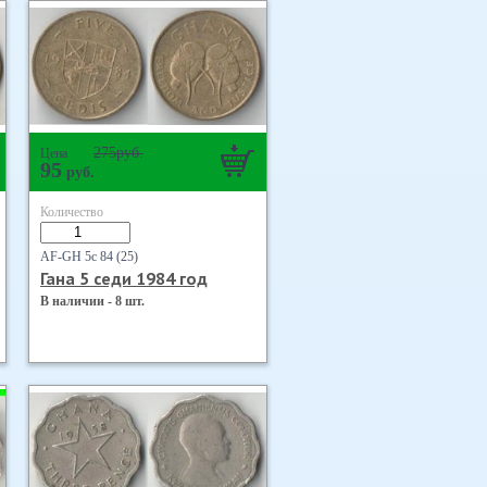
275
руб.
Цена
95
руб.
Количество
AF-GH 5с 84 (25)
Гана 5 седи 1984 год
В наличии - 8 шт.