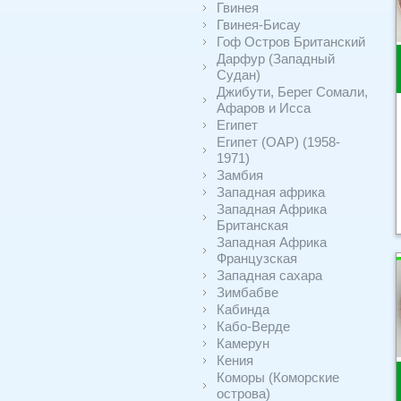
Гвинея
Гвинея-Бисау
Гоф Остров Британский
Дарфур (Западный
Судан)
Джибути, Берег Сомали,
Афаров и Исса
Египет
Египет (ОАР) (1958-
1971)
Замбия
Западная африка
Западная Африка
Британская
Западная Африка
Французская
Западная сахара
Зимбабве
Кабинда
Кабо-Верде
Камерун
Кения
Коморы (Коморские
острова)