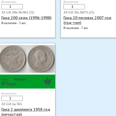
Количество
Количество
AF-GH 200с 96-98А (25)
AF-GH 20п 2007А (25)
Гана 200 седи (1996-1998)
Гана 20 песевас 2007 год
(год-тип)
В наличии - 5 шт.
В наличии - 7 шт.
990
руб.
Цена
975
руб.
Количество
AF-GH 2ш 58А
Гана 2 шиллинга 1958 год
(нечастая)