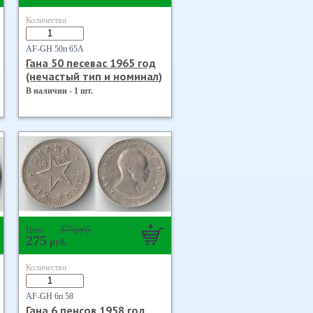
Количество
AF-GH 50п 65А
Гана 50 песевас 1965 год
(нечастый тип и номинал)
В наличии - 1 шт.
375
руб.
Цена
275
руб.
Количество
AF-GH 6п 58
Гана 6 пенсов 1958 год