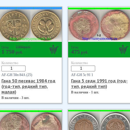
1990
руб.
Цена
Цена
1 750
475
руб.
руб.
Количество
Количество
AF-GH 50п 84А (25)
AF-GH 5с 91 1
Гана 50 песевас 1984 год
Гана 5 седи 1991 год (год-
(год-тип, редкий тип,
тип, редкий тип)
малая)
В наличии - 1 шт.
В наличии - 3 шт.