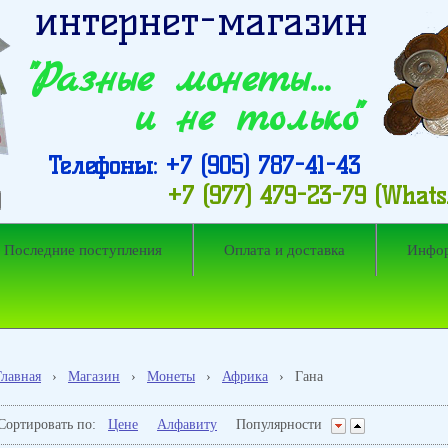
интернет-магазин
"Разные монеты…
и не только"
Телефоны: +7 (905) 787-41-43
+7 (977) 479-23-79 (What
Последние поступления
Оплата и доставка
Инфо
Главная
›
Магазин
›
Монеты
›
Африка
›
Гана
Сортировать по:
Цене
Алфавиту
Популярности