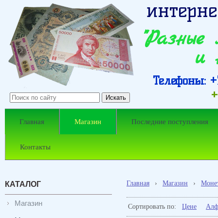
интерне
"Разные
и 
Телефоны: +7
+
Главная
Магазин
Последние поступления
Контакты
Главная
›
Магазин
›
Моне
КАТАЛОГ
Магазин
Сортировать по:
Цене
Алф