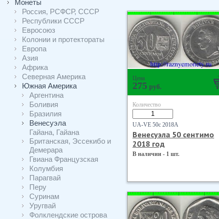
Монеты
Россия, РСФСР, СССР
Республики СССР
Евросоюз
Колонии и протектораты
Европа
Азия
Африка
Северная Америка
Цена
275
Южная Америка
руб.
Аргентина
Боливия
Количество
Бразилия
Венесуэла
UA-VE 50с 2018А
Гайана, Гайана
Венесуэла 50 сентимо
Британская, Эссекибо и
2018 год
Демерара
В наличии - 1 шт.
Гвиана Французская
Колумбия
Парагвай
Перу
Суринам
Уругвай
Фолклендские острова