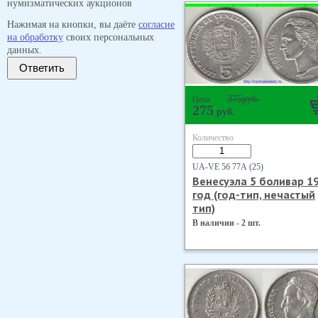
нумизматических аукционов
Нажимая на кнопки, вы даёте
согласие
на обработку
своих персональных
данных.
Ответить
375
руб.
Цена
275
руб.
Количество
UA-VE 5б 77А (25)
Венесуэла 5 боливар 1
год (год-тип, нечастый
тип)
В наличии - 2 шт.