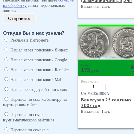
(алюминий-цинк, 3,24г)
Нажимая на кнопки, вы даёте
согласие
на обработку
своих персональных
В наличии - 2 шт.
данных.
Отправить
Откуда Вы о нас узнали?
Реклама в Интернете
Нашел через поисковик Яндекс
Нашел через поисковик Google
Цена
175
Нашел через поисковик Rambler
руб.
Нашел через поисковик Mail
Количество
Нашел через другой поисковик
UA-VE 25с 2007А
Венесуэла 25 сентимо
Перешел по ссылке/баннеру на
2007 год
партнерском сайте
В наличии - 1 шт.
Перешел по ссылке
нумизматического рейтинга
Перешел по ссылке с