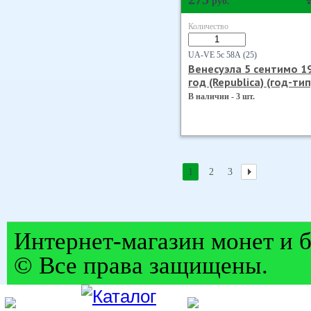
руб.
Количество
UA-VE 5с 58А (25)
Венесуэла 5 сентимо 1
год (Republica) (год-тип
В наличии - 3 шт.
1
2
3
Интернет-магазин монет и б
© Все права защищены.