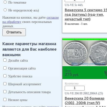
По тематике
UA-VE 5с 44А
Венесуэла 5 сентимо 1
Не определился(-ась)
год (латунь) (год-тип,
Нажимая на кнопки, вы даёте
согласие
нечастый тип)
на обработку
своих персональных
В наличии - 1 шт.
данных.
Ответить
Какие параметры магазина
являются для Вас наиболее
важными
Дизайн сайта
Организация сайта
Цена
275
руб.
Удобство поиска
Количество
Широкий ассортимент
Детальность описания товара
UA-VE 20б III 2002,2004А (25)
Венесуэла 20 боливар
Низкие цены
(2002, 2004) (тип IV)