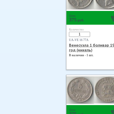
Цена
375
руб.
Количество
UA-VE 1б 77А
Венесуэла 1 боливар 1
год (никель)
В наличии - 1 шт.
Цена
275