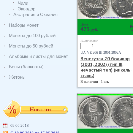
Чили
Эквадор
Австралия и Океания
Цена
Наборы монет
475
руб.
Монеты до 100 рублей
Количество
Монеты до 50 рублей
UA-VE 20б III 2001,2002А
Альбомы и листы для монет
Венесуэла 20 боливар
(2001, 2002) (тип III,
Боны (банкноты)
нечастый тип) (никель-
сталь)
Жетоны
В наличии - 1 шт.
Новости
09.06.2018