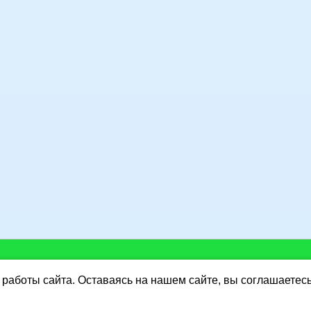
работы сайта. Оставаясь на нашем сайте, вы соглашаетес
Y.RU
http://www.dorus.ru/
:
Интернет-магазин "Разные монеты и не только"
Ката
,
Goon поиск
к