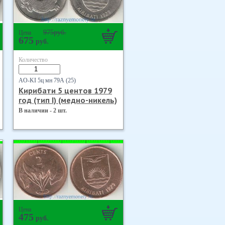
975
руб.
Цена
675
руб.
Количество
AO-KI 5ц мн 79А (25)
Кирибати 5 центов 1979
год (тип I) (медно-никель)
В наличии - 2 шт.
Цена
475
руб.