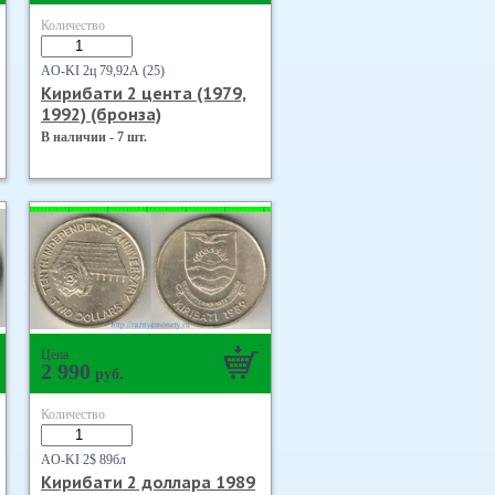
Количество
AO-KI 2ц 79,92А (25)
Кирибати 2 цента (1979,
1992) (бронза)
В наличии - 7 шт.
Цена
2 990
руб.
Количество
AO-KI 2$ 89бл
Кирибати 2 доллара 1989