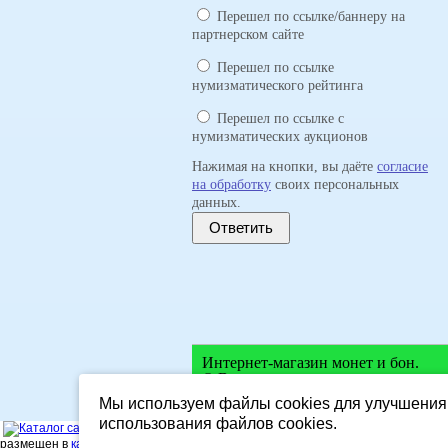
Перешел по ссылке/баннеру на
партнерском сайте
Перешел по ссылке
нумизматического рейтинга
Перешел по ссылке с
нумизматических аукционов
Нажимая на кнопки, вы даёте
согласие
на обработку
своих персональных
данных.
Ответить
Интернет-магазин монет и бон.
© Все права защищены.
Мы используем файлы cookies для улучшения 
использования файлов cookies.
SEARCHTODA
размещен в
каталоге на phonezone.ru