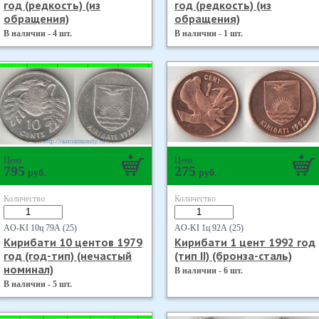
год (редкость) (из
год (редкость) (из
обращения)
обращения)
В наличии - 4 шт.
В наличии - 1 шт.
Цена
Цена
795
275
руб.
руб.
Количество
Количество
AO-KI 10ц 79А (25)
AO-KI 1ц 92А (25)
Кирибати 10 центов 1979
Кирибати 1 цент 1992 год
год (год-тип) (нечастый
(тип II) (бронза-сталь)
номинал)
В наличии - 6 шт.
В наличии - 5 шт.