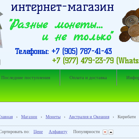
интернет-магазин
"Разные монеты…
и не только"
Телефоны: +7 (905) 787-41-43
+7 (977) 479-23-79 (What
Последние поступления
Оплата и доставка
Инфо
Главная
›
Магазин
›
Монеты
›
Австралия и Океания
›
Кирибати
Сортировать по:
Цене
Алфавиту
Популярности