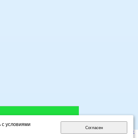
ь с условиями
Согласен
лог сайтов eDirectory.ru
- интернет каталог русскоязычных сайтов.
Мой сайт
,
,
,
аталог, добавить сайт
минусовки
преферанс онлайн
поиск людей