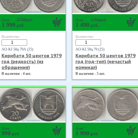
3750
руб.
1750
руб.
Цена
Цена
1 990
1 490
руб.
руб.
Количество
Количество
AO-KI 50ц 79А (25)
AO-KI 50ц 79 (25)
Кирибати 50 центов 1979
Кирибати 50 центов 1979
год (редкость) (из
год (год-тип) (нечастый
обращения)
номинал)
В наличии - 4 шт.
В наличии - 5 шт.
Цена
Цена
990
1 990
руб.
руб.