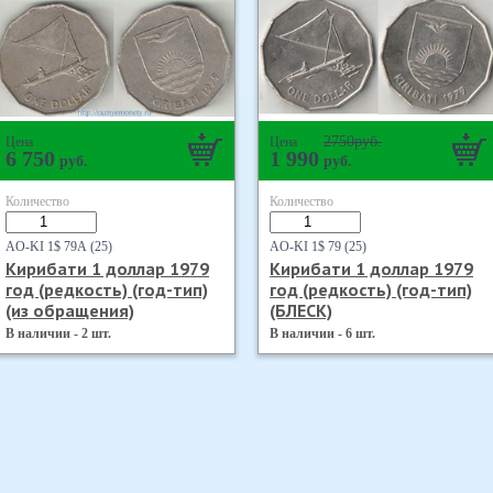
2750
руб.
Цена
Цена
6 750
1 990
руб.
руб.
Количество
Количество
AO-KI 1$ 79А (25)
AO-KI 1$ 79 (25)
Кирибати 1 доллар 1979
Кирибати 1 доллар 1979
год (редкость) (год-тип)
год (редкость) (год-тип)
(из обращения)
(БЛЕСК)
В наличии - 2 шт.
В наличии - 6 шт.