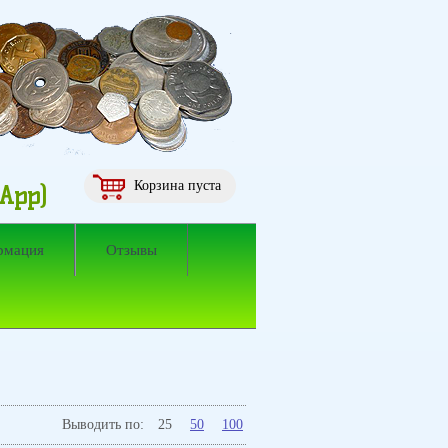
Корзина пуста
sApp)
рмация
Отзывы
Выводить по:
25
50
100