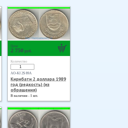
Цена
2 750
руб.
Количество
AO-KI 2$ 89А
Кирибати 2 доллара 1989
год (редкость) (из
обращения)
В наличии - 1 шт.