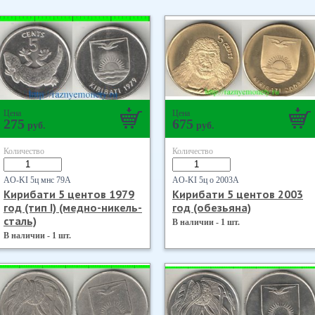
Цена
Цена
275
675
руб.
руб.
Количество
Количество
AO-KI 5ц мнс 79А
AO-KI 5ц о 2003А
Кирибати 5 центов 1979
Кирибати 5 центов 2003
год (тип I) (медно-никель-
год (обезьяна)
сталь)
В наличии - 1 шт.
В наличии - 1 шт.