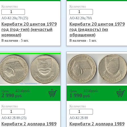
Количество
Количество
AO-KI 20ц 79 (25)
AO-KI 20ц 79А
Кирибати 20 центов 1979
Кирибати 20 центов 1979
год (год-тип) (нечастый
год (редкость) (из
номинал)
обращения)
В наличии - 5 шт.
В наличии - 1 шт.
4750
руб.
3750
руб.
Цена
Цена
2 990
1 990
руб.
руб.
Количество
Количество
AO-KI 2$ 89 (25)
AO-KI 2$ 89
Кирибати 2 доллара 1989
Кирибати 2 доллара 1989