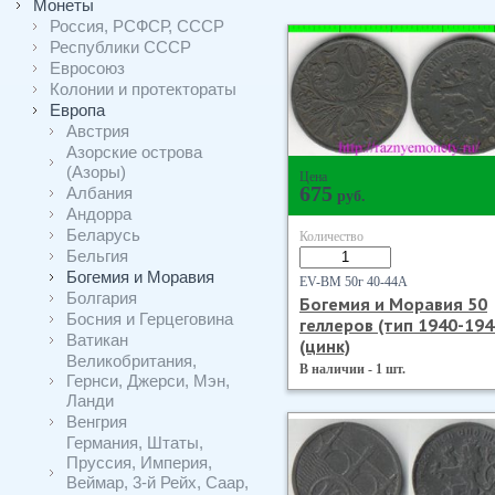
Монеты
Россия, РСФСР, СССР
Республики СССР
Евросоюз
Колонии и протектораты
Европа
Австрия
Азорские острова
(Азоры)
Цена
675
Албания
руб.
Андорра
Беларусь
Количество
Бельгия
Богемия и Моравия
EV-BM 50г 40-44А
Болгария
Богемия и Моравия 50
Босния и Герцеговина
геллеров (тип 1940-194
Ватикан
(цинк)
Великобритания,
В наличии - 1 шт.
Гернси, Джерси, Мэн,
Ланди
Венгрия
Германия, Штаты,
Пруссия, Империя,
Веймар, 3-й Рейх, Саар,