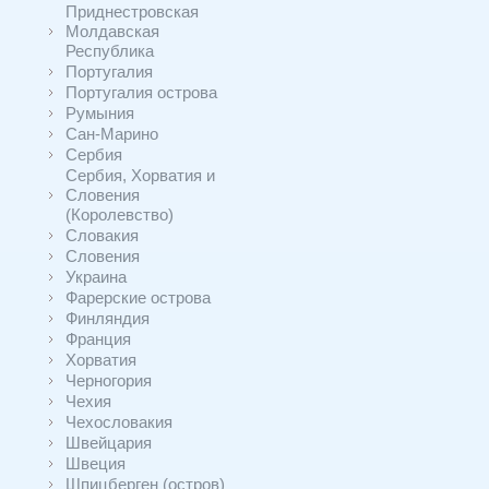
Приднестровская
Молдавская
Республика
Португалия
Португалия острова
Румыния
Сан-Марино
Сербия
Сербия, Хорватия и
Словения
(Королевство)
Словакия
Словения
Украина
Фарерские острова
Финляндия
Франция
Хорватия
Черногория
Чехия
Чехословакия
Швейцария
Швеция
Шпицберген (остров)