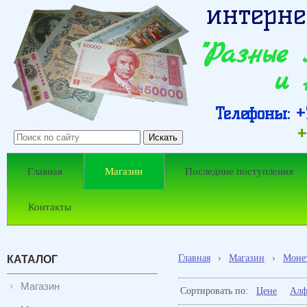
интерне
"Разные
и 
Телефоны: +7
+
Главная
Магазин
Последние поступления
Контакты
Главная
›
Магазин
›
Моне
КАТАЛОГ
Магазин
Сортировать по:
Цене
Алф