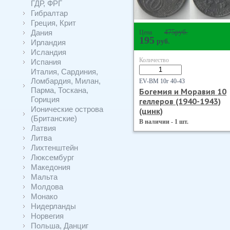
ГДР, ФРГ
Гибралтар
Греция, Крит
Дания
475
руб.
Цена
195
руб.
Ирландия
Исландия
Количество
Испания
Италия, Сардиния,
Ломбардия, Милан,
EV-BM 10г 40-43
Парма, Тоскана,
Богемия и Моравия 10
Гориция
геллеров (1940-1943)
Ионические острова
(цинк)
(Британские)
В наличии - 1 шт.
Латвия
Литва
Лихтенштейн
Люксембург
Македония
Мальта
Молдова
Монако
Нидерланды
Норвегия
Польша, Данциг