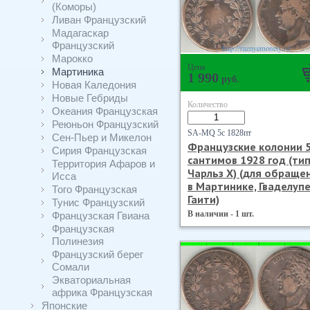
(Коморы)
Ливан Французский
Мадагаскар
Французский
Марокко
Цена
Мартиника
1 990
руб.
Новая Каледония
Новые Гебриды
Количество
Океания Французская
Реюньон Французский
SA-MQ 5с 1828пт
Сен-Пьер и Микелон
Французские колонии 
Сирия Французская
сантимов 1928 год (тип 
Территория Афаров и
Чарльз Х) (для обраще
Исса
в Мартинике, Гваделупе
Того Французская
Гаити)
Тунис Французский
В наличии - 1 шт.
Французская Гвиана
Французская
Полинезия
Французский берег
Сомали
Экваториальная
африка Французская
Японские