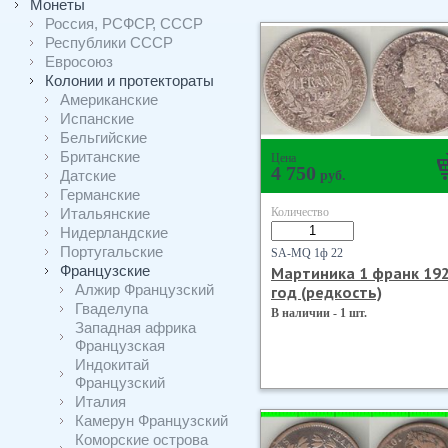
Монеты
Россия, РСФСР, СССР
Республики СССР
Евросоюз
Колонии и протектораты
Американские
Испанские
Бельгийские
Британские
Цена
4 750
Датские
руб.
Германские
Итальянские
Количество
Нидерландские
Португальские
SA-MQ 1ф 22
Французские
Мартиника 1 франк 19
Алжир Французский
год (редкость)
Гваделупа
В наличии - 1 шт.
Западная африка
Французская
Индокитай
Французский
Италия
Камерун Французский
Коморские острова