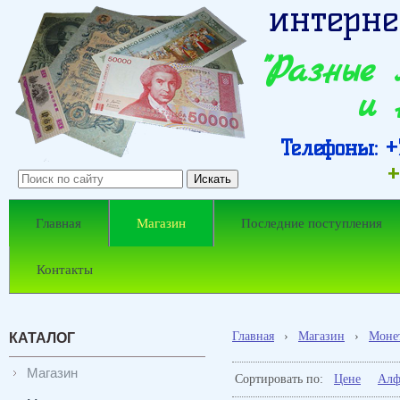
интерне
"Разные
и 
Телефоны: +7
+
Главная
Магазин
Последние поступления
Контакты
Главная
›
Магазин
›
Моне
КАТАЛОГ
Магазин
Сортировать по:
Цене
Алф