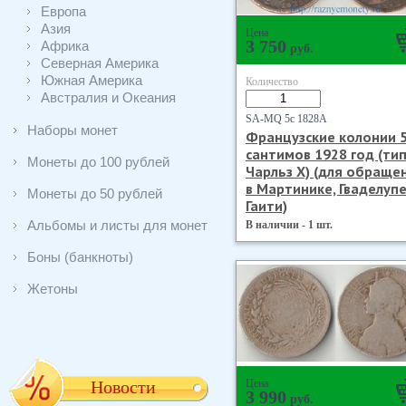
Европа
Азия
Цена
3 750
Африка
руб.
Северная Америка
Южная Америка
Количество
Австралия и Океания
SA-MQ 5с 1828А
Наборы монет
Французские колонии 
сантимов 1928 год (тип 
Монеты до 100 рублей
Чарльз Х) (для обраще
в Мартинике, Гваделупе
Монеты до 50 рублей
Гаити)
Альбомы и листы для монет
В наличии - 1 шт.
Боны (банкноты)
Жетоны
Новости
Цена
3 990
руб.