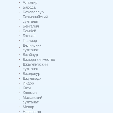
Аламгир
Барода
Бахавалпур
Бахманийский
султанат
Бенгалия
Бомбей
Бхопал
Гвалиор
Делийский
султанат
Джайпур
Джаора княжество
Джаунпурский
султанат
Джодхпур
Джунагадх
Индор
Катч
Кашмир
Малавский
султанат
Мевар
Наванагар