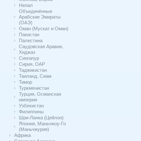
Непал
Объединённые
Арабские Эмираты
(ОАЭ)
Оман (Мускат и Оман)
Пакистан
Палестина
Саудовская Аравия,
Хиджаз
Сингапур
Сирия, ОАР
Таджикистан
Таиланд, Сиам
Тимор
Туркменистан
Турция, Османская
империя
Узбекистан
Филиппины
Шри-Ланка (Цейлон)
Япония, Маньчжоу-Го
(Маньчжурия)
Африка