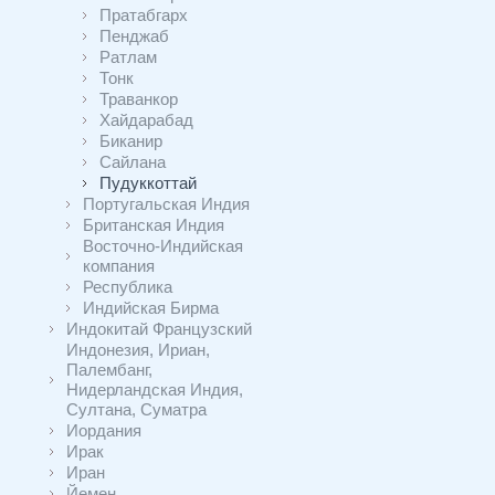
Пратабгарх
Пенджаб
Ратлам
Тонк
Траванкор
Хайдарабад
Биканир
Сайлана
Пудуккоттай
Португальская Индия
Британская Индия
Восточно-Индийская
компания
Республика
Индийская Бирма
Индокитай Французский
Индонезия, Ириан,
Палембанг,
Нидерландская Индия,
Султана, Суматра
Иордания
Ирак
Иран
Йемен