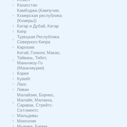
Казахстан
Камбоджа (Кампучия,
Кхмерская республика
(Кхмеры))
Катар и Дубай, Катар
Кипр
Турецкая Республика
Северного Кипра
Киргизия
Китай, Гонконг, Макао,
Тайвань, Тибет,
Маньчжоу-Го
(Маньчжурия)
Корея
Кувейт
Лаос
Ливан
Малайзия, Борнео,
Малайя, Малакка,
Саравак, Стрейтс-
Сетлментс
Мальдивы
Монголия
Мьянма, Бирма