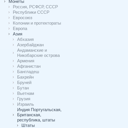
Монеты
Россия, РСФСР, СССР
Республики СССР
Евросоюз
Колонии и протектораты
Европа
Азия
Абхазия
Азербайджан
Андаманские и
Никобарские острова
Армения
Афганистан
Бангладеш
Бахрейн
Бруней
Бутан
Вьетнам
Грузия
Израиль
Индия Португальская,
Британская,
республика, штаты
Штаты