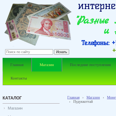
интерне
"Разные
и 
Телефоны: +7
+
Главная
Магазин
Последние поступления
Контакты
Главная
›
Магазин
›
Моне
КАТАЛОГ
›
Пудуккоттай
Магазин