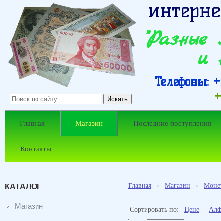
интерне
"Разные
и 
Телефоны: +7
+
Главная
Магазин
Последние поступления
Контакты
Главная
›
Магазин
›
Моне
КАТАЛОГ
Магазин
Сортировать по:
Цене
Алф