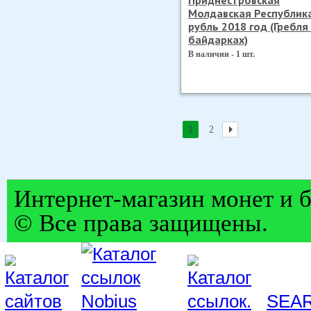
Приднестровская
Молдавская Республик
рубль 2018 год (Гребля
байдарках)
В наличии - 1 шт.
1
2
Интернет-магазин монет и б
© Все права защищены.
SEA