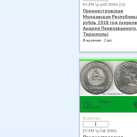
EV-PM 1р цАП 2018А (25)
Приднестровская
Молдавская Республик
рубль 2018 год (церко
Андрея Первозванного
Тирасполь)
В наличии - 2 шт.
195
руб.
Цена
125
руб.
Количество
EV-PM 1р ГнБ 2018А