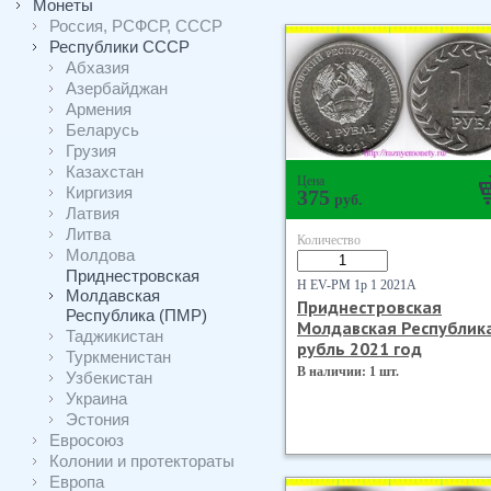
Монеты
Россия, РСФСР, СССР
Республики СССР
Абхазия
Азербайджан
Армения
Беларусь
Грузия
Казахстан
Цена
Киргизия
375
руб.
Латвия
Литва
Количество
Молдова
Приднестровская
Н EV-PM 1р 1 2021А
Молдавская
Приднестровская
Республика (ПМР)
Молдавская Республик
Таджикистан
рубль 2021 год
Туркменистан
В наличии: 1 шт.
Узбекистан
Украина
Эстония
Евросоюз
Колонии и протектораты
Европа