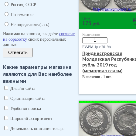
Россия, СССР
По тематике
Цена
175
руб.
Не определился(-ась)
Нажимая на кнопки, вы даёте
согласие
Количество
на обработку
своих персональных
данных.
EV-PM 1р с 2019А
Ответить
Приднестровская
Молдавская Республик
рубль 2019 год
Какие параметры магазина
(мемориал славы)
являются для Вас наиболее
В наличии - 1 шт.
важными
Дизайн сайта
Организация сайта
Удобство поиска
Широкий ассортимент
Детальность описания товара