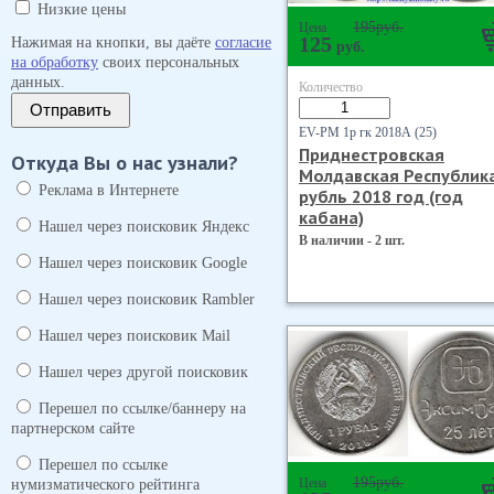
Низкие цены
195
руб.
Цена
125
Нажимая на кнопки, вы даёте
согласие
руб.
на обработку
своих персональных
данных.
Количество
Отправить
EV-PM 1р гк 2018А (25)
Приднестровская
Откуда Вы о нас узнали?
Молдавская Республик
Реклама в Интернете
рубль 2018 год (год
кабана)
Нашел через поисковик Яндекс
В наличии - 2 шт.
Нашел через поисковик Google
Нашел через поисковик Rambler
Нашел через поисковик Mail
Нашел через другой поисковик
Перешел по ссылке/баннеру на
партнерском сайте
Перешел по ссылке
195
руб.
Цена
нумизматического рейтинга