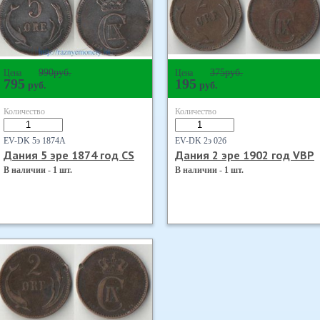
990
руб.
375
руб.
Цена
Цена
795
195
руб.
руб.
Количество
Количество
EV-DK 5э 1874А
EV-DK 2э 02б
Дания 5 эре 1874 год CS
Дания 2 эре 1902 год VBP
В наличии - 1 шт.
В наличии - 1 шт.