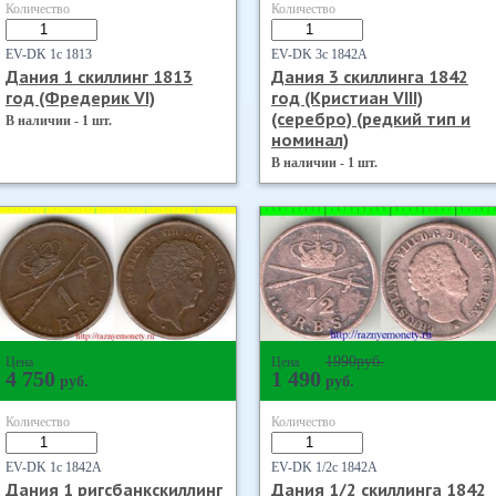
Количество
Количество
EV-DK 1с 1813
EV-DK 3с 1842А
Дания 1 скиллинг 1813
Дания 3 скиллинга 1842
год (Фредерик VI)
год (Кристиан VIII)
(серебро) (редкий тип и
В наличии - 1 шт.
номинал)
В наличии - 1 шт.
1990
руб.
Цена
Цена
4 750
1 490
руб.
руб.
Количество
Количество
EV-DK 1с 1842А
EV-DK 1/2с 1842А
Дания 1 ригсбанкскиллинг
Дания 1/2 скиллинга 1842