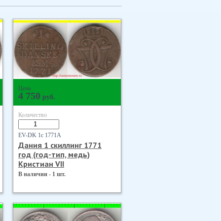
Цена
4 750
руб.
Количество
EV-DK 1с 1771А
Дания 1 скиллинг 1771
год (год-тип, медь)
Кристиан VII
В наличии - 1 шт.