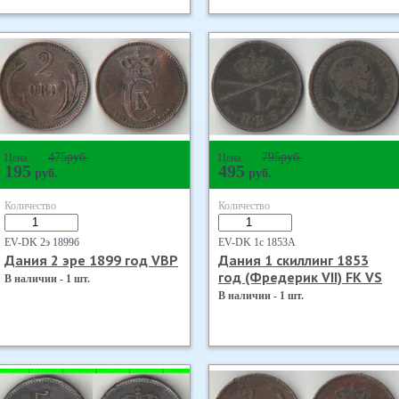
475
руб.
795
руб.
Цена
Цена
195
495
руб.
руб.
Количество
Количество
EV-DK 2э 1899б
EV-DK 1с 1853А
Дания 2 эре 1899 год VBP
Дания 1 скиллинг 1853
год (Фредерик VII) FK VS
В наличии - 1 шт.
В наличии - 1 шт.