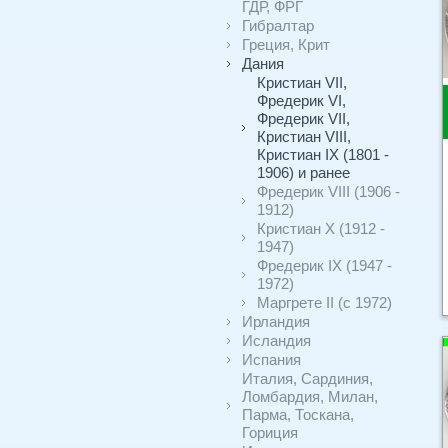
ГДР, ФРГ
Гибралтар
Греция, Крит
Дания
Кристиан VII,
Фредерик VI,
Фредерик VII,
Кристиан VIII,
Кристиан IX (1801 -
1906) и ранее
Фредерик VIII (1906 -
1912)
Кристиан X (1912 -
1947)
Фредерик IX (1947 -
1972)
Маргрете II (с 1972)
Ирландия
Исландия
Испания
Италия, Сардиния,
Ломбардия, Милан,
Парма, Тоскана,
Гориция