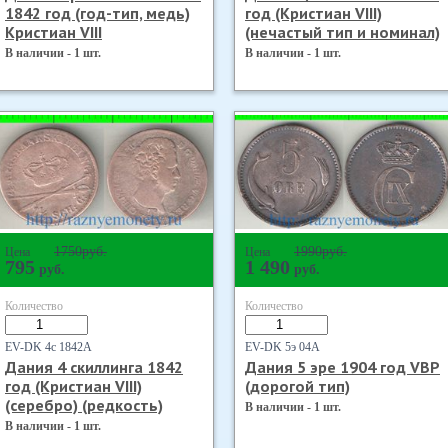
1842 год (год-тип, медь)
год (Кристиан VIII)
Кристиан VIII
(нечастый тип и номинал)
В наличии - 1 шт.
В наличии - 1 шт.
1750
руб.
1990
руб.
Цена
Цена
795
1 490
руб.
руб.
Количество
Количество
EV-DK 4с 1842А
EV-DK 5э 04А
Дания 4 скиллинга 1842
Дания 5 эре 1904 год VBP
год (Кристиан VIII)
(дорогой тип)
(серебро) (редкость)
В наличии - 1 шт.
В наличии - 1 шт.