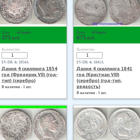
475
руб.
975
руб.
Цена
Цена
375
675
руб.
руб.
Количество
Количество
EV-DK 4с 1854А
EV-DK 4с 1841А
Дания 4 скиллинга 1854
Дания 4 скиллинга 1841
год (Фредерик VII) (год-
год (Кристиан VIII)
тип) (серебро)
(серебро) (год-тип,
редкость)
В наличии - 1 шт.
В наличии - 1 шт.