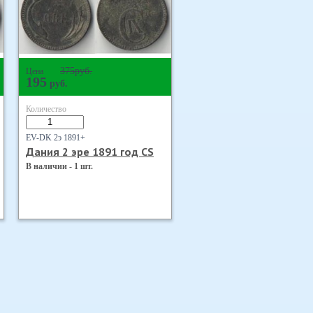
375
руб.
Цена
195
руб.
Количество
EV-DK 2э 1891+
Дания 2 эре 1891 год CS
В наличии - 1 шт.