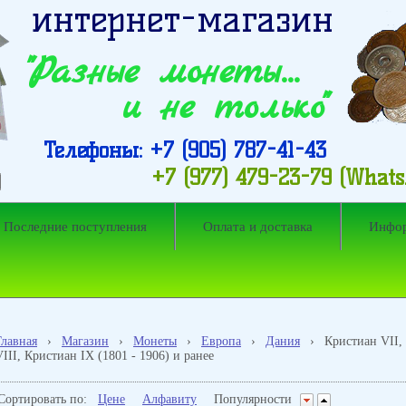
интернет-магазин
"Разные монеты…
и не только"
Телефоны: +7 (905) 787-41-43
+7 (977) 479-23-79 (What
Последние поступления
Оплата и доставка
Инфо
Главная
›
Магазин
›
Монеты
›
Европа
›
Дания
›
Кристиан VII,
VIII, Кристиан IX (1801 - 1906) и ранее
Сортировать по:
Цене
Алфавиту
Популярности