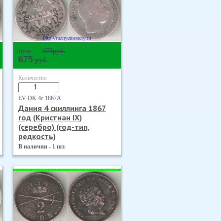
975
руб.
Цена
675
руб.
Количество
EV-DK 4с 1867А
Дания 4 скиллинга 1867
год (Кристиан IX)
(серебро) (год-тип,
редкость)
В наличии - 1 шт.