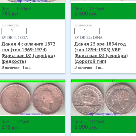
1990
руб.
1990
руб.
Цена
Цена
795
1 490
руб.
руб.
Количество
Количество
EV-DK 4с 1872А
EV-DK 25э 1894А
Дания 4 скиллинга 1872
Дания 25 эре 1894 год
год (тип 1969-1974)
(тип 1894-1905) VBP
(Кристиан IX) (серебро)
(Кристиан IX) (серебро)
(редкость)
(дорогой тип)
В наличии - 1 шт.
В наличии - 1 шт.
375
руб.
2750
руб.
Цена
Цена
275
1 990
руб.
руб.