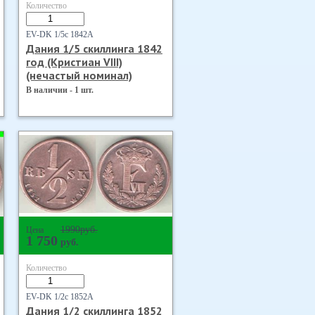
Количество
EV-DK 1/5с 1842А
Дания 1/5 скиллинга 1842
год (Кристиан VIII)
(нечастый номинал)
В наличии - 1 шт.
1990
руб.
Цена
1 750
руб.
Количество
EV-DK 1/2с 1852А
Дания 1/2 скиллинга 1852