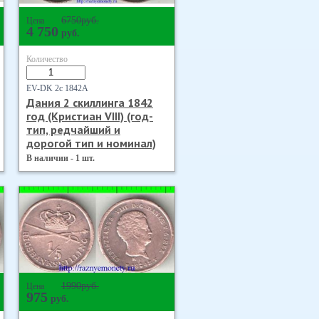
6750
руб.
Цена
4 750
руб.
Количество
EV-DK 2с 1842А
Дания 2 скиллинга 1842
год (Кристиан VIII) (год-
тип, редчайший и
дорогой тип и номинал)
В наличии - 1 шт.
1990
руб.
Цена
975
руб.