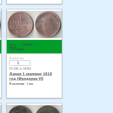
975
руб.
Цена
795
руб.
Количество
EV-DK 1с 1818А
Дания 1 скиллинг 1818
год (Фредерик VI)
В наличии - 1 шт.