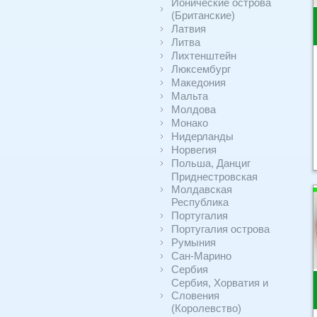
Ионические острова
(Британские)
Латвия
Литва
Лихтенштейн
Люксембург
Македония
Мальта
Молдова
Монако
Нидерланды
Норвегия
Польша, Данциг
Приднестровская
Молдавская
Республика
Португалия
Португалия острова
Румыния
Сан-Марино
Сербия
Сербия, Хорватия и
Словения
(Королевство)