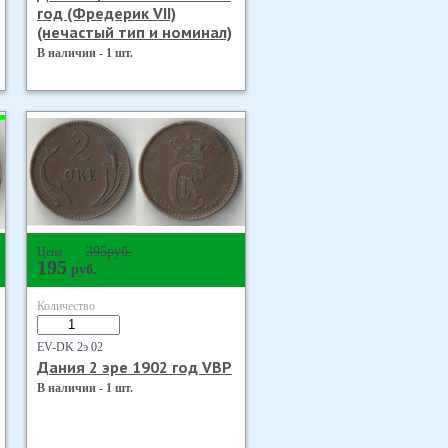
год (Фредерик VII)
(нечастый тип и номинал)
В наличии - 1 шт.
395
руб.
Цена
195
руб.
Количество
EV-DK 2э 02
Дания 2 эре 1902 год VBP
В наличии - 1 шт.