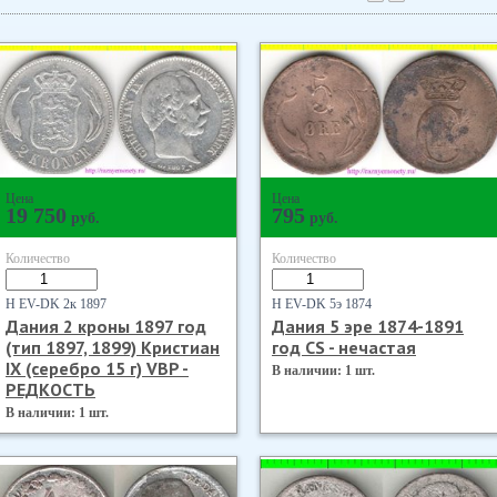
Цена
Цена
19 750
795
руб.
руб.
Количество
Количество
Н EV-DK 2к 1897
Н EV-DK 5э 1874
Дания 2 кроны 1897 год
Дания 5 эре 1874-1891
(тип 1897, 1899) Кристиан
год CS - нечастая
IX (серебро 15 г) VBP -
В наличии: 1 шт.
РЕДКОСТЬ
В наличии: 1 шт.