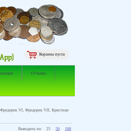
Корзина пуста
sApp)
рмация
Отзывы
 Фредерик VI, Фредерик VII, Кристиан
Выводить по:
25
50
100