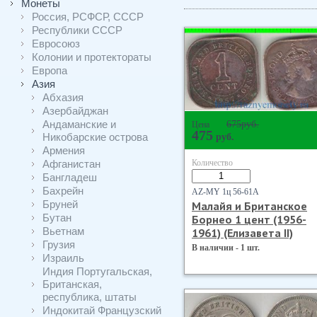
Монеты
Россия, РСФСР, СССР
Республики СССР
Евросоюз
Колонии и протектораты
Европа
Азия
Абхазия
Азербайджан
Андаманские и
675
руб.
Цена
475
Никобарские острова
руб.
Армения
Афганистан
Количество
Бангладеш
Бахрейн
AZ-MY 1ц 56-61А
Бруней
Малайя и Британское
Бутан
Борнео 1 цент (1956-
Вьетнам
1961) (Елизавета II)
Грузия
В наличии - 1 шт.
Израиль
Индия Португальская,
Британская,
республика, штаты
Индокитай Французский