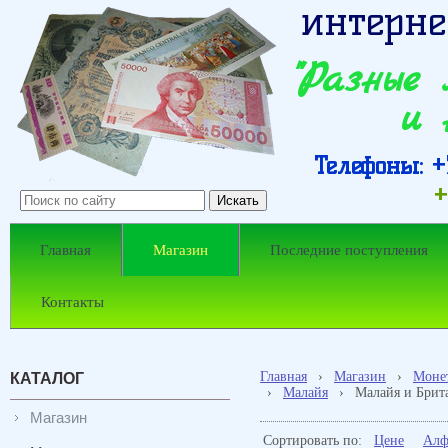
интерне
"Разные
и 
Телефоны: +7
+
Главная
Магазин
Последние поступления
Контакты
Главная
›
Магазин
›
Моне
КАТАЛОГ
›
Малайя
›
Малайя и Брит
Магазин
Сортировать по:
Цене
Алф