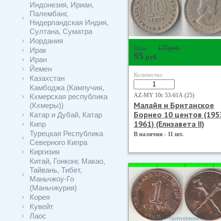
Индонезия, Ириан,
Палембанг,
Нидерландская Индия,
Султана, Суматра
Иордания
175
руб.
Цена
Ирак
95
руб.
Иран
Йемен
Количество
Казахстан
Камбоджа (Кампучия,
AZ-MY 10с 53-61А (25)
Кхмерская республика
Малайя и Британское
(Кхмеры))
Борнео 10 центов (195
Катар и Дубай, Катар
1961) (Елизавета II)
Кипр
Турецкая Республика
В наличии - 11 шт.
Северного Кипра
Киргизия
Китай, Гонконг, Макао,
Тайвань, Тибет,
Маньчжоу-Го
(Маньчжурия)
Корея
Кувейт
Лаос