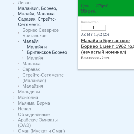
Ливан
275
руб.
Цена
Малайзия, Борнео,
95
руб.
Малайя, Малакка,
Саравак, Стрейтс-
Количество
Сетлментс
Борнео Северное
AZ-MY 1ц 62 (25)
Британское
Малайя и Британское
Малайя
Борнео 1 цент 1962 го
Малайя и
(нечастый номинал)
Британское Борнео
Малайя
В наличии - 2 шт.
Малакка
Саравак
Стрейтс-Сетлментс
(Малайзия)
Малайзия
Мальдивы
Монголия
Мьянма, Бирма
Непал
Объединённые
Арабские Эмираты
(ОАЭ)
Оман (Мускат и Оман)