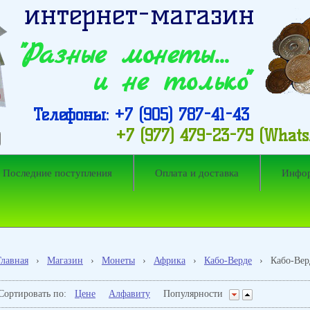
интернет-магазин
"Разные монеты…
и не только"
Телефоны: +7 (905) 787-41-43
+7 (977) 479-23-79 (What
Последние поступления
Оплата и доставка
Инфо
Главная
›
Магазин
›
Монеты
›
Африка
›
Кабо-Верде
›
Кабо-Вер
Сортировать по:
Цене
Алфавиту
Популярности