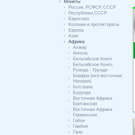
Монеты
Россия, РСФСР, СССР
Республики СССР
Евросоюз
Колонии и протектораты
Европа
Азия
Африка
Алжир
Ангола
Бельгийское Конго
Бельгийское Конго,
Руанда - Урунди
Биафра (юго-восточная
Нигерия)
Ботсвана
Бурунди
Восточная Африка
Британская
Восточная Африка
Германская
Габон
Гамбия
Гана