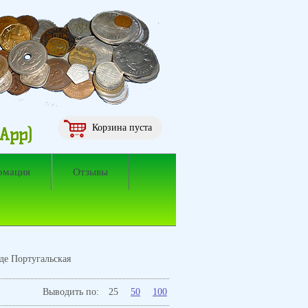
Корзина пуста
sApp)
рмация
Отзывы
де Португальская
Выводить по:
25
50
100