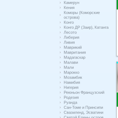
Камерун
Кения
Коморы (Коморские
острова)
Конго
Конго ДР (Заир), Катанга
Лесото
Либерия
Ливия
Маврикий
Мавритания
Мадагаскар
Малави
Мали
Марокко
Мозамбик
Намибия
Нигерия
Реюньон Французский
Родезия
Руанда
Сан-Томе и Принсипи
Свазиленд, Эсватини
Святой Елены остров