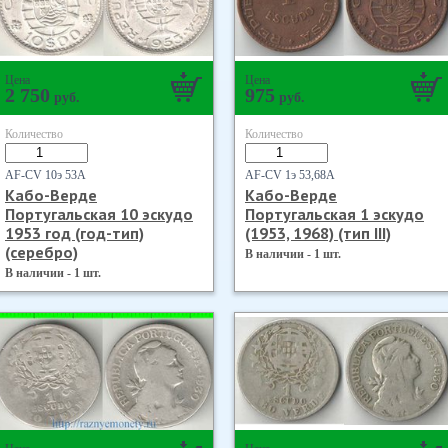
Цена
Цена
2 750
975
руб.
руб.
Количество
Количество
AF-CV 10э 53А
AF-CV 1э 53,68А
Кабо-Верде
Кабо-Верде
Португальская 10 эскудо
Португальская 1 эскудо
1953 год (год-тип)
(1953, 1968) (тип III)
(серебро)
В наличии - 1 шт.
В наличии - 1 шт.