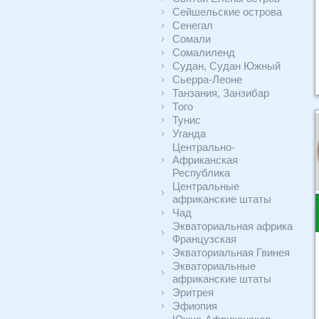
Сейшельские острова
Сенегал
Сомали
Сомалиленд
Судан, Судан Южный
Сьерра-Леоне
Танзания, Занзибар
Того
Тунис
Уганда
Центрально-
Африканская
Республика
Центральные
африканские штаты
Чад
Экваториальная африка
Французская
Экваториальная Гвинея
Экваториальные
африканские штаты
Эритрея
Эфиопия