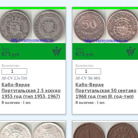
Цена
Цена
675
675
руб.
руб.
Количество
Количество
AF-CV 2,5э 53А
AF-CV 50с 68А
Кабо-Верде
Кабо-Верде
Португальская 2,5 эскудо
Португальская 50 сентаво
1953 год (тип 1953, 1967)
1968 год (тип III, год-тип)
В наличии - 1 шт.
В наличии - 1 шт.