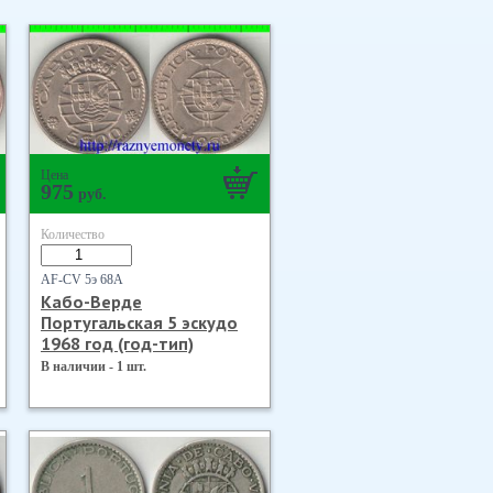
Цена
975
руб.
Количество
AF-CV 5э 68А
Кабо-Верде
Португальская 5 эскудо
1968 год (год-тип)
В наличии - 1 шт.