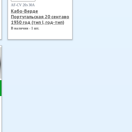
AF-CV 20э 30А
Кабо-Верде
Португальская 20 сентаво
1930 год (тип I, год-тип)
В наличии - 1 шт.