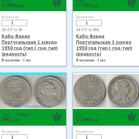
Цена
Цена
1 990
2 750
руб.
руб.
Количество
Количество
AF-CV 1э 30
AF-CV 1э 30А
Кабо-Верде
Кабо-Верде
Португальская 1 эскудо
Португальская 1 эскудо
1930 год (тип I, год-тип)
1930 год (тип I, год-тип)
(редкость)
(редкость)
В наличии - 1 шт.
В наличии - 1 шт.
975
руб.
Цена
Цена
795
1 290
руб.
руб.
Количество
Количество