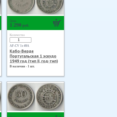
Цена
1 290
руб.
Количество
AF-CV 1э 49А
Кабо-Верде
Португальская 1 эскудо
1949 год (тип II, год-тип)
В наличии - 1 шт.