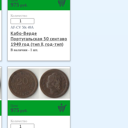
Цена
975
руб.
Количество
AF-CV 50с 49А
Кабо-Верде
Португальская 50 сентаво
1949 год (тип II, год-тип)
В наличии - 1 шт.
Цена
975
руб.
Количество