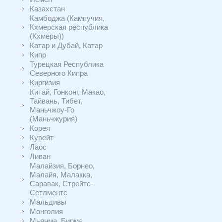
Казахстан
Камбоджа (Кампучия,
Кхмерская республика
(Кхмеры))
Катар и Дубай, Катар
Кипр
Турецкая Республика
Северного Кипра
Киргизия
Китай, Гонконг, Макао,
Тайвань, Тибет,
Маньчжоу-Го
(Маньчжурия)
Корея
Кувейт
Лаос
Ливан
Малайзия, Борнео,
Малайя, Малакка,
Саравак, Стрейтс-
Сетлментс
Мальдивы
Монголия
Мьянма, Бирма