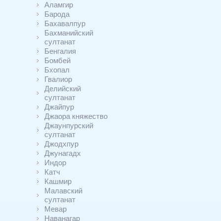
Аламгир
Барода
Бахавалпур
Бахманийский
султанат
Бенгалия
Бомбей
Бхопал
Гвалиор
Делийский
султанат
Джайпур
Джаора княжество
Джаунпурский
султанат
Джодхпур
Джунагадх
Индор
Катч
Кашмир
Малавский
султанат
Мевар
Наванагар