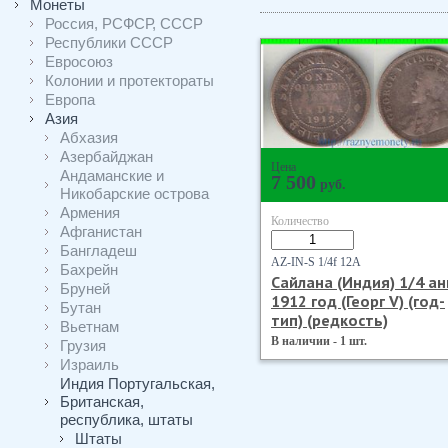
Монеты
Россия, РСФСР, СССР
Республики СССР
Евросоюз
Колонии и протектораты
Европа
Азия
Абхазия
Азербайджан
Цена
Андаманские и
7 500
руб.
Никобарские острова
Армения
Количество
Афганистан
Бангладеш
AZ-IN-S 1/4f 12А
Бахрейн
Сайлана (Индия) 1/4 а
Бруней
1912 год (Георг V) (год-
Бутан
тип) (редкость)
Вьетнам
В наличии - 1 шт.
Грузия
Израиль
Индия Португальская,
Британская,
республика, штаты
Штаты