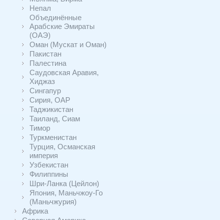
Непал
Объединённые
Арабские Эмираты
(ОАЭ)
Оман (Мускат и Оман)
Пакистан
Палестина
Саудовская Аравия,
Хиджаз
Сингапур
Сирия, ОАР
Таджикистан
Таиланд, Сиам
Тимор
Туркменистан
Турция, Османская
империя
Узбекистан
Филиппины
Шри-Ланка (Цейлон)
Япония, Маньчжоу-Го
(Маньчжурия)
Африка