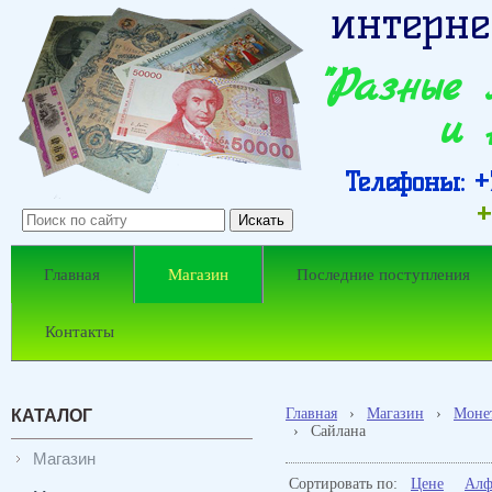
интерне
"Разные
и 
Телефоны: +7
+
Главная
Магазин
Последние поступления
Контакты
Главная
›
Магазин
›
Моне
КАТАЛОГ
›
Сайлана
Магазин
Сортировать по:
Цене
Алф