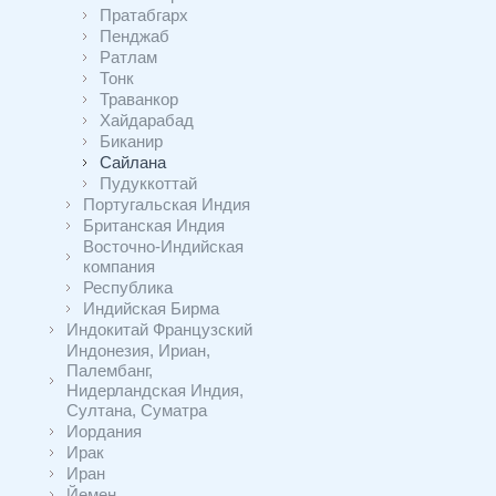
Пратабгарх
Пенджаб
Ратлам
Тонк
Траванкор
Хайдарабад
Биканир
Сайлана
Пудуккоттай
Португальская Индия
Британская Индия
Восточно-Индийская
компания
Республика
Индийская Бирма
Индокитай Французский
Индонезия, Ириан,
Палембанг,
Нидерландская Индия,
Султана, Суматра
Иордания
Ирак
Иран
Йемен