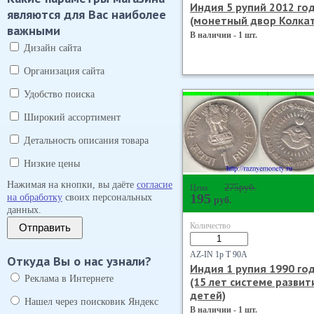
Индия 5 рупий 2012 го
являются для Вас наиболее
(монетный двор Колка
важными
В наличии - 1 шт.
Дизайн сайта
Организация сайта
Удобство поиска
Широкий ассортимент
Детальность описания товара
Низкие цены
Нажимая на кнопки, вы даёте
согласие
275
руб.
Цена
195
на обработку
своих персональных
руб.
данных.
Количество
Отправить
AZ-IN 1р Т 90А
Откуда Вы о нас узнали?
Индия 1 рупия 1990 го
Реклама в Интернете
(15 лет системе развит
детей)
Нашел через поисковик Яндекс
В наличии - 1 шт.