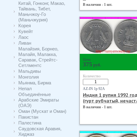
Китай, Гонконг, Макао,
В наличии - 1 шт.
Тайвань, Тибет,
Маньчжоу-Го
(Маньчжурия)
Корея
Кувейт
Лаос
Ливан
Малайзия, Борнео,
Малайя, Малакка,
Саравак, Стрейтс-
Цена
375
Сетлментс
руб.
Мальдивы
Количество
Монголия
Мьянма, Бирма
Непал
AZ-IN 1р 92А
Объединённые
Индия 1 рупия 1992 го
Арабские Эмираты
(гурт рубчатый, нечаст
(ОАЭ)
В наличии - 1 шт.
Оман (Мускат и Оман)
Пакистан
Палестина
Саудовская Аравия,
Хиджаз