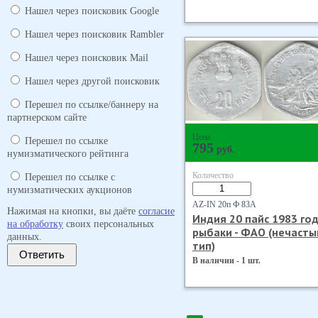
Нашел через поисковик Google
Нашел через поисковик Rambler
Нашел через поисковик Mail
Нашел через другой поисковик
Перешел по ссылке/баннеру на
партнерском сайте
Цена
Перешел по ссылке
795
руб.
нумизматического рейтинга
Количество
Перешел по ссылке с
нумизматических аукционов
AZ-IN 20п Ф 83А
Нажимая на кнопки, вы даёте
согласие
Индия 20 пайс 1983 год
на обработку
своих персональных
рыбаки - ФАО (нечасты
данных.
тип)
Ответить
В наличии - 1 шт.