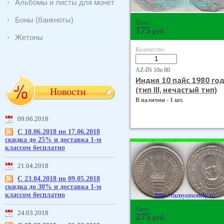
Альбомы и листы для монет
Боны (банкноты)
Цена
175
руб.
Жетоны
Количество
AZ-IN 10п 80
Индия 10 пайс 1980 го
(тип III, нечастый тип)
Новости
В наличии - 1 шт.
09.06.2018
С 10.06.2018 по 17.06.2018
скидка до 25% и доставка 1-м
классом бесплатно
21.04.2018
С 23.04.2018 по 09.05.2018
скидка до 30% и доставка 1-м
классом бесплатно
Цена
24.03.2018
275
руб.