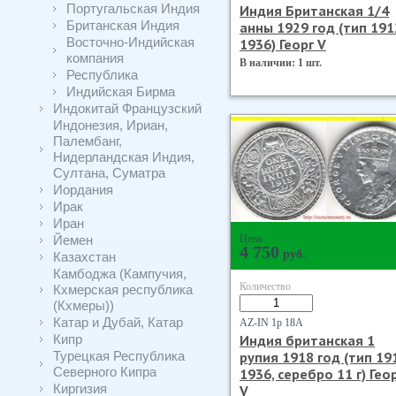
Португальская Индия
Индия Британская 1/4
Британская Индия
анны 1929 год (тип 191
Восточно-Индийская
1936) Георг V
компания
В наличии: 1 шт.
Республика
Индийская Бирма
Индокитай Французский
Индонезия, Ириан,
Палембанг,
Нидерландская Индия,
Султана, Суматра
Иордания
Ирак
Иран
Йемен
Цена
4 750
руб.
Казахстан
Камбоджа (Кампучия,
Количество
Кхмерская республика
(Кхмеры))
Катар и Дубай, Катар
AZ-IN 1р 18А
Кипр
Индия британская 1
Турецкая Республика
рупия 1918 год (тип 19
Северного Кипра
1936, серебро 11 г) Гео
Киргизия
V