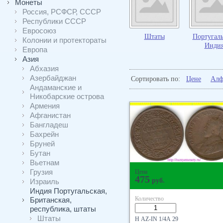
Монеты
Россия, РСФСР, СССР
Республики СССР
Евросоюз
Штаты
Португаль
Колонии и протектораты
Инди
Европа
Азия
Абхазия
Азербайджан
Сортировать по:
Цене
Алф
Андаманские и
Никобарские острова
Армения
Афганистан
Бангладеш
Бахрейн
Бруней
Бутан
Вьетнам
Грузия
Цена
475
руб.
Израиль
Индия Португальская,
Количество
Британская,
республика, штаты
Штаты
Н AZ-IN 1/4А 29