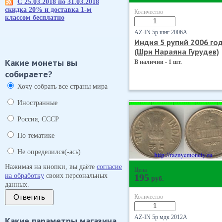
С 25.03.2018 по 31.03.2018
скидка 20% и доставка 1-м
Количество
классом бесплатно
AZ-IN 5р шнг 2006А
Индия 5 рупий 2006 го
(Шри Нараяна Гурудев)
Какие монеты вы
В наличии - 1 шт.
собираете?
Хочу собрать все страны мира
Иностранные
Россия, СССР
По тематике
Не определился(-ась)
Нажимая на кнопки, вы даёте
согласие
Цена
на обработку
своих персональных
195
руб.
данных.
Ответить
Количество
AZ-IN 5р мдк 2012А
Какие параметры магазина