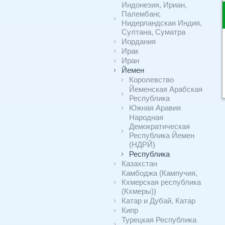
Индонезия, Ириан,
Палембанг,
Нидерландская Индия,
Султана, Суматра
Иордания
Ирак
Иран
Йемен
Королевство
Йеменская Арабская
Республика
Южная Аравия
Народная
Демократическая
Республика Йемен
(НДРЙ)
Республика
Казахстан
Камбоджа (Кампучия,
Кхмерская республика
(Кхмеры))
Катар и Дубай, Катар
Кипр
Турецкая Республика