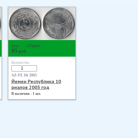
175
руб.
Цена
95
руб.
Количество
AZ-YE 10r 2003
Йемен Республика 10
риалов 2003 год
В наличии - 1 шт.