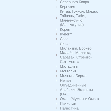
Северного Кипра
Киргизия
Китай, Гонконг, Макао,
Тайвань, Тибет,
Маньчжоу-Го
(Маньчжурия)
Корея
Кувейт
Лаос
Ливан
Малайзия, Борнео,
Малайя, Малакка,
Саравак, Стрейтс-
Сетлментс
Мальдивы
Монголия
Мьянма, Бирма
Непал
Объединённые
Арабские Эмираты
(ОАЭ)
Оман (Мускат и Оман)
Пакистан
Палестина