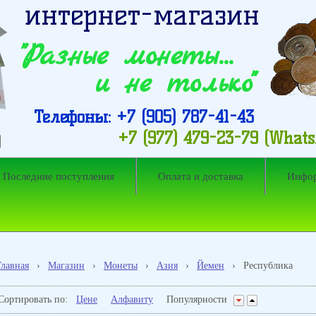
интернет-магазин
"Разные монеты…
и не только"
Телефоны: +7 (905) 787-41-43
+7 (977) 479-23-79 (What
Последние поступления
Оплата и доставка
Инфо
Главная
›
Магазин
›
Монеты
›
Азия
›
Йемен
›
Республика
Сортировать по:
Цене
Алфавиту
Популярности