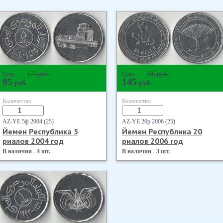
175
руб.
195
руб.
Цена
Цена
95
145
руб.
руб.
Количество
Количество
AZ-YE 5ф 2004 (25)
AZ-YE 20р 2006 (25)
Йемен Республика 5
Йемен Республика 20
риалов 2004 год
риалов 2006 год
В наличии - 4 шт.
В наличии - 3 шт.