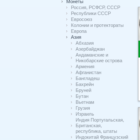
Монеты
Россия, РСФСР, СССР
Республики СССР
Евросоюз
Колонии и протектораты
Европа
Азия
Абхазия
Азербайджан
Андаманские и
Никобарские острова
Армения
Афганистан
Бангладеш
Бахрейн
Бруней
Бутан
Вьетнам
Грузия
Израиль
Индия Португальская,
Британская,
республика, штаты
Индокитай Французский