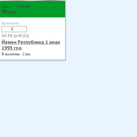
175
руб.
Цена
95
руб.
Количество
AZ-YE 1р 93 (25)
Йемен Республика 1 риал
1993 год
В наличии - 2 шт.