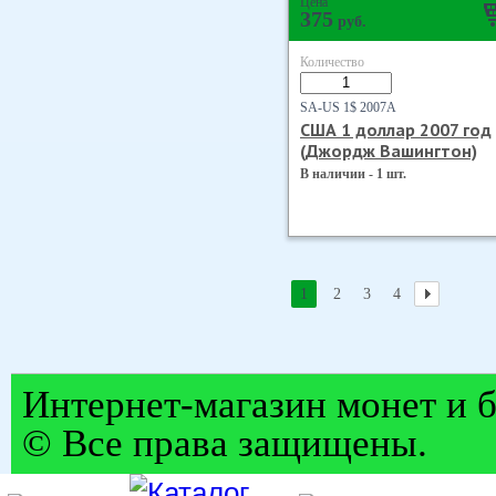
Цена
375
руб.
Количество
SA-US 1$ 2007А
США 1 доллар 2007 год
(Джордж Вашингтон)
В наличии - 1 шт.
1
2
3
4
Интернет-магазин монет и б
© Все права защищены.