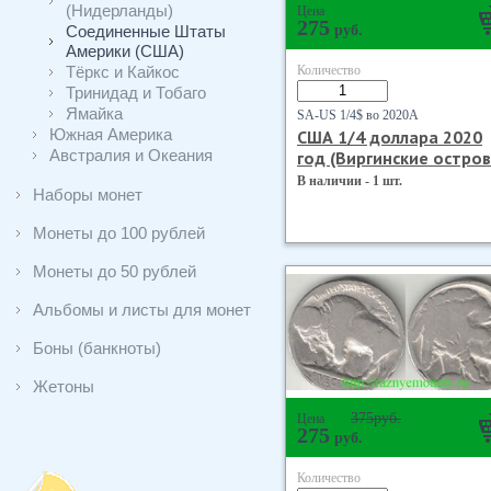
(Нидерланды)
Цена
275
Соединенные Штаты
руб.
Америки (США)
Тёркс и Кайкос
Количество
Тринидад и Тобаго
Ямайка
SA-US 1/4$ во 2020А
Южная Америка
США 1/4 доллара 2020
Австралия и Океания
год (Виргинские остров
В наличии - 1 шт.
Наборы монет
Монеты до 100 рублей
Монеты до 50 рублей
Альбомы и листы для монет
Боны (банкноты)
Жетоны
375
руб.
Цена
275
руб.
Количество