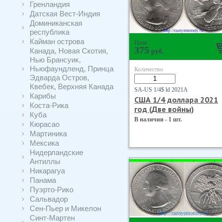
Гренландия
Датская Вест-Индия
Доминиканская
республика
Кайман острова
Цена
375
Канада, Новая Скотия,
руб.
Нью Брансуик,
Ньюфаундленд, Принца
Количество
Эдварда Остров,
Квебек, Верхняя Канада
SA-US 1/4$ ld 2021А
Карибы
США 1/4 доллара 2021
Коста-Рика
год (Две войны)
Куба
В наличии - 1 шт.
Кюрасао
Мартиника
Мексика
Нидерландские
Антиллы
Никарагуа
Панама
Пуэрто-Рико
Сальвадор
Сен-Пьер и Микелон
Синт-Мартен