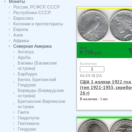
Монеты
Россия, РСФСР, СССР
Республики СССР
Евросоюз
Колонии и протектораты
Европа
Азия
Африка
Северная Америка
Цена
Антигуа
9 750
руб.
Аруба
Багамы (Багамские
Количество
острова)
Барбадос
SA-US 1$ 22А
Белиз, Британский
США 1 доллар 1922 год
Гондурас
(тип 1921-1935, серебр
Бермуды (Бермудские
26 г)
острова)
В наличии - 1 шт.
Британские Виргинские
острова
Гаити
Гваделупа
Гватемала
Гондурас