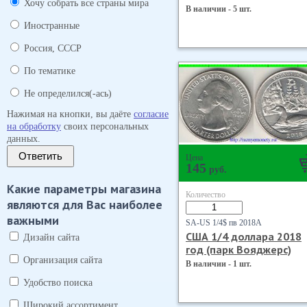
Хочу собрать все страны мира
В наличии - 5 шт.
Иностранные
Россия, СССР
По тематике
Не определился(-ась)
Нажимая на кнопки, вы даёте
согласие
на обработку
своих персональных
данных.
Ответить
Цена
145
руб.
Какие параметры магазина
Количество
являются для Вас наиболее
важными
SA-US 1/4$ пв 2018А
США 1/4 доллара 2018
Дизайн сайта
год (парк Вояджерс)
Организация сайта
В наличии - 1 шт.
Удобство поиска
Широкий ассортимент