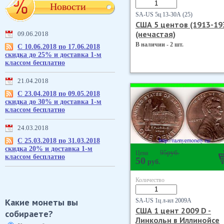
Новости
SA-US 5ц 13-30А (25)
США 5 центов (1913-19
(нечастая)
09.06.2018
В наличии - 2 шт.
С 10.06.2018 по 17.06.2018
скидка до 25% и доставка 1-м
классом бесплатно
21.04.2018
С 23.04.2018 по 09.05.2018
скидка до 30% и доставка 1-м
классом бесплатно
24.03.2018
С 25.03.2018 по 31.03.2018
скидка 20% и доставка 1-м
95
руб.
Цена
классом бесплатно
50
руб.
Количество
Какие монеты вы
SA-US 1ц л-ил 2009А
США 1 цент 2009 D -
собираете?
Линкольн в Иллинойсе