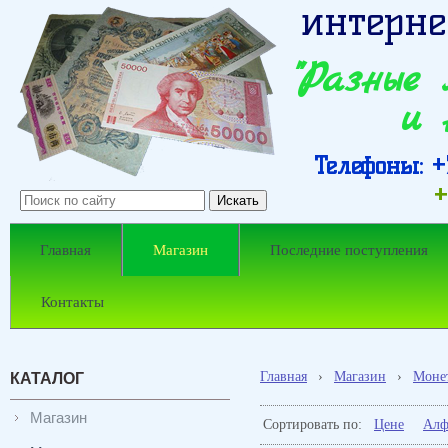
интерне
"Разные
и 
Телефоны: +7
+
Главная
Магазин
Последние поступления
Контакты
Главная
›
Магазин
›
Моне
КАТАЛОГ
Магазин
Сортировать по:
Цене
Алф