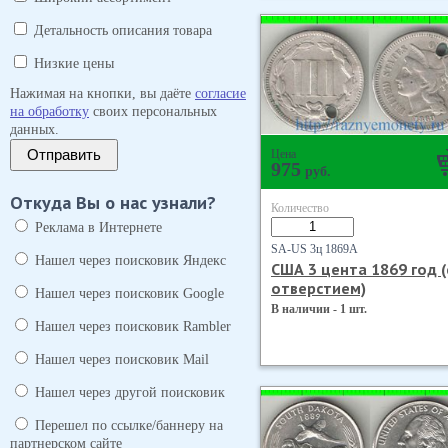
Детальность описания товара
Низкие цены
Нажимая на кнопки, вы даёте
согласие
на обработку
своих персональных
данных.
Отправить
Цена
975
руб.
Откуда Вы о нас узнали?
Количество
Реклама в Интернете
SA-US 3ц 1869А
Нашел через поисковик Яндекс
США 3 цента 1869 год (
отверстием)
Нашел через поисковик Google
В наличии - 1 шт.
Нашел через поисковик Rambler
Нашел через поисковик Mail
Нашел через другой поисковик
Перешел по ссылке/баннеру на
партнерском сайте