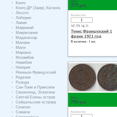
Цена
Конго
275
руб.
Конго ДР (Заир), Катанга
Лесото
Количество
Либерия
Ливия
AF-TN 1ф 21
Маврикий
Тунис Французский 1
Мавритания
франк 1921 год
Мадагаскар
В наличии - 1 шт.
Малави
Мали
Марокко
Мозамбик
Намибия
Нигерия
Реюньон Французский
Родезия
Руанда
Сан-Томе и Принсипи
Свазиленд, Эсватини
Святой Елены остров
Цена
795
Сейшельские острова
руб.
Сенегал
Сомали
Количество
Сомалиленд