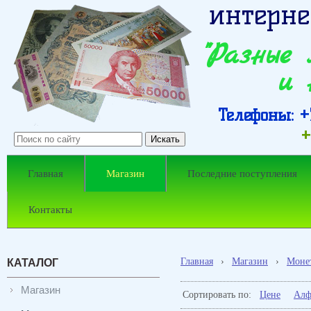
интерне
"Разные
и 
Телефоны: +7
+
Главная
Магазин
Последние поступления
Контакты
Главная
›
Магазин
›
Моне
КАТАЛОГ
Магазин
Сортировать по:
Цене
Алф