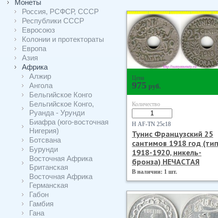
Монеты
Россия, РСФСР, СССР
Республики СССР
Евросоюз
Колонии и протектораты
Европа
Азия
Африка
Алжир
Цена
975
Ангола
руб.
Бельгийское Конго
Бельгийское Конго,
Количество
Руанда - Урунди
Биафра (юго-восточная
Н AF-TN 25с18
Нигерия)
Тунис Французский 25
Ботсвана
сантимов 1918 год (ти
Бурунди
1918-1920, никель-
Восточная Африка
бронза) НЕЧАСТАЯ
Британская
В наличии: 1 шт.
Восточная Африка
Германская
Габон
Гамбия
Гана