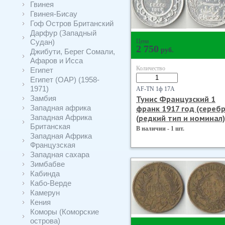
Гвинея
Гвинея-Бисау
Гоф Остров Британский
Дарфур (Западный
Судан)
Цена
2 750
руб.
Джибути, Берег Сомали,
Афаров и Исса
Количество
Египет
Египет (ОАР) (1958-
1971)
AF-TN 1ф 17А
Замбия
Тунис Французский 1
Западная африка
франк 1917 год (серебр
Западная Африка
(редкий тип и номинал)
Британская
В наличии - 1 шт.
Западная Африка
Французская
Западная сахара
Зимбабве
Кабинда
Кабо-Верде
Камерун
Кения
Коморы (Коморские
острова)