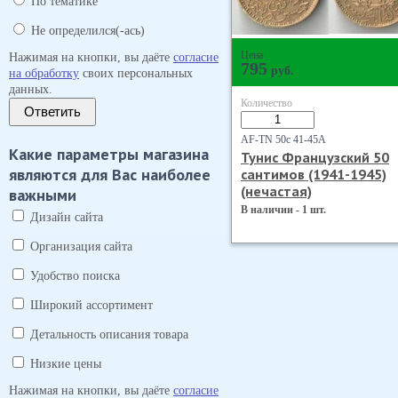
По тематике
Не определился(-ась)
Цена
Нажимая на кнопки, вы даёте
согласие
795
руб.
на обработку
своих персональных
данных.
Количество
Ответить
AF-TN 50с 41-45А
Какие параметры магазина
Тунис Французский 50
являются для Вас наиболее
сантимов (1941-1945)
(нечастая)
важными
В наличии - 1 шт.
Дизайн сайта
Организация сайта
Удобство поиска
Широкий ассортимент
Детальность описания товара
Низкие цены
Нажимая на кнопки, вы даёте
согласие