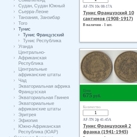
Судан, Судан Южный
AF-TN 10с 08-17А
Сьерра-Леоне
Тунис Французский 10
Танзания, Занзибар
сантимов (1908-1917)
Того
В наличии - 1 шт.
Тунис
Тунис Французский
Тунис Республика
Уганда
Центрально-
Африканская
Республика
Центральные
африканские штаты
Чад
Экваториальная африка
Цена
Французская
675
руб.
Экваториальная Гвинея
Экваториальные
Количество
африканские штаты
Эритрея
AF-TN 2ф 41-45А
Эфиопия
Тунис Французский 2
Южно-Африканская
франка (1941-1945)
Республика (ЮАР)