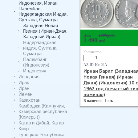
Индонезия, Ириан,
Палембанг,
Нидерландская Индия,
Султана, Суматра
Западная Новая
Гвинея (Ириан-Джая,
1990
руб.
Цена
Западный Ириан)
1 490
руб.
Нидерландская
индия, Султана,
Количество
Суматра
Палембанг
(Индонезия)
AZ-ID 10с 62А
Ириан Барат (Западна
Индонезия
Новая Гвинея) (Ириан-
Иордания
Джая) (Индонезия) 10 
Ирак
1962 год (нечастый тип
Иран
номинал)
Йемен
Казахстан
В наличии - 1 шт.
Камбоджа (Кампучия,
Кхмерская республика
(Кхмеры))
Катар и Дубай, Катар
Кипр
Турецкая Республика