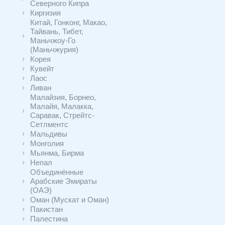
Северного Кипра
Киргизия
Китай, Гонконг, Макао,
Тайвань, Тибет,
Маньчжоу-Го
(Маньчжурия)
Корея
Кувейт
Лаос
Ливан
Малайзия, Борнео,
Малайя, Малакка,
Саравак, Стрейтс-
Сетлментс
Мальдивы
Монголия
Мьянма, Бирма
Непал
Объединённые
Арабские Эмираты
(ОАЭ)
Оман (Мускат и Оман)
Пакистан
Палестина