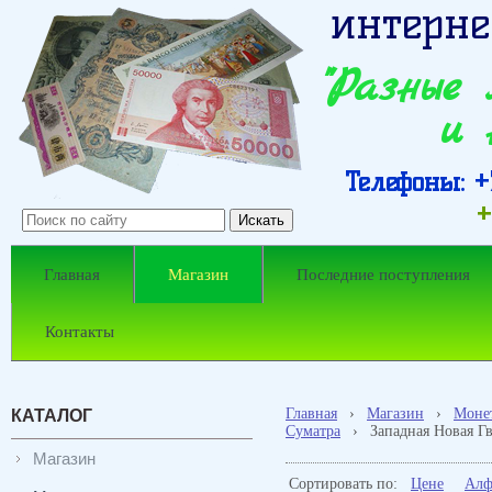
интерне
"Разные
и 
Телефоны: +7
+
Главная
Магазин
Последние поступления
Контакты
Главная
›
Магазин
›
Моне
КАТАЛОГ
Суматра
›
Западная Новая Г
Магазин
Сортировать по:
Цене
Алф