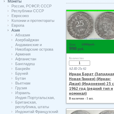
Монеты
Россия, РСФСР, СССР
Республики СССР
Евросоюз
Колонии и протектораты
Европа
Азия
Абхазия
Азербайджан
Андаманские и
1990
руб.
Цена
990
Никобарские острова
руб.
Армения
Количество
Афганистан
Бангладеш
Бахрейн
AZ-ID 25с 62
Бруней
Ириан Барат (Западна
Бутан
Новая Гвинея) (Ириан-
Вьетнам
Джая) (Индонезия) 25 
Грузия
1962 год (редкий тип и
Израиль
номинал)
Индия Португальская,
В наличии - 1 шт.
Британская,
республика, штаты
Индокитай Французский