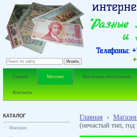
интерне
"Разные
и 
Телефоны: +7
+
Главная
Магазин
Последние поступления
Контакты
КАТАЛОГ
Главная
›
Магази
(нечастый тип, год
Магазин