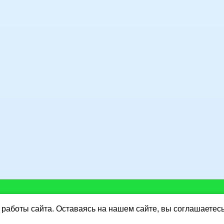
работы сайта. Оставаясь на нашем сайте, вы соглашаетес
Y.RU
http://www.dorus.ru/
:
Интернет-магазин "Разные монеты и не только"
Ката