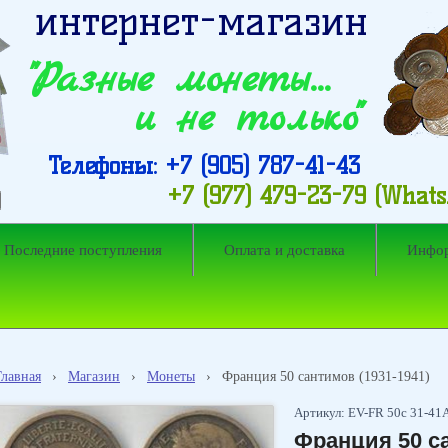
интернет-магазин
"Разные монеты…
и не только"
Телефоны: +7 (905) 787-41-43
+7 (977) 479-23-79 (What
Последние поступления
Оплата и доставка
Инфо
Главная
›
Магазин
›
Монеты
›
Франция 50 сантимов (1931-1941)
Артикул: EV-FR 50с 31-41А
Франция 50 са