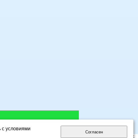
ь с условиями
Согласен
лог сайтов eDirectory.ru
- интернет каталог русскоязычных сайтов.
Мой сайт