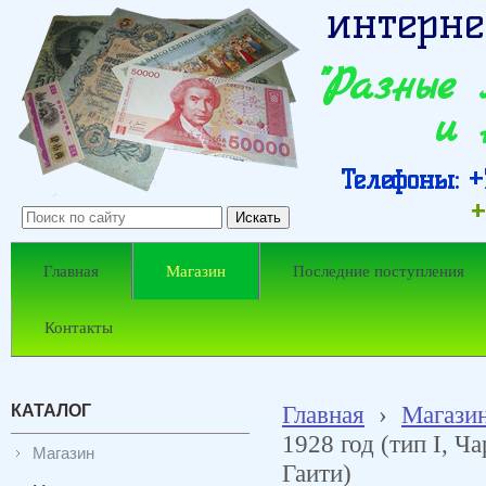
интерне
"Разные
и 
Телефоны: +7
+
Главная
Магазин
Последние поступления
Контакты
КАТАЛОГ
Главная
›
Магази
1928 год (тип I, Ч
Магазин
Гаити)