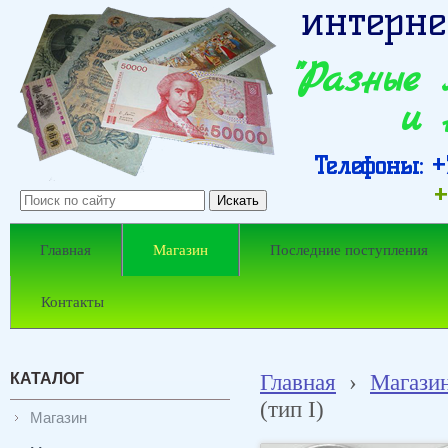
интерне
"Разные
и 
Телефоны: +7
+
Главная
Магазин
Последние поступления
Контакты
КАТАЛОГ
Главная
›
Магази
(тип I)
Магазин