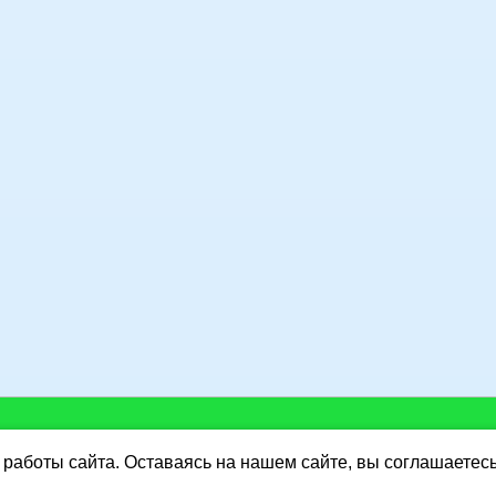
работы сайта. Оставаясь на нашем сайте, вы соглашаетес
Y.RU
http://www.dorus.ru/
:
Интернет-магазин "Разные монеты и не только"
Ката