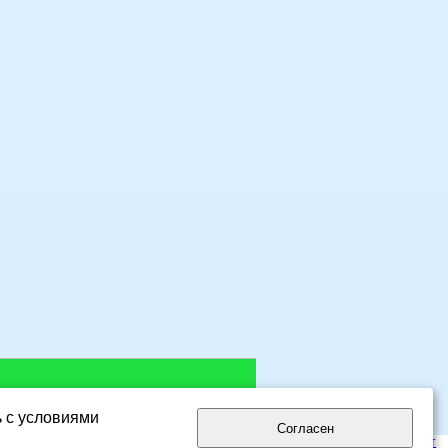
ь с условиями
Согласен
лог сайтов eDirectory.ru
- интернет каталог русскоязычных сайтов.
Мой сайт