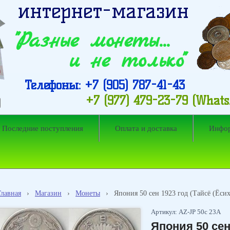
интернет-магазин
"Разные монеты…
и не только"
Телефоны: +7 (905) 787-41-43
+7 (977) 479-23-79 (What
Последние поступления
Оплата и доставка
Инфо
Главная
›
Магазин
›
Монеты
›
Япония 50 сен 1923 год (Тайсё (Ёсих
Артикул: AZ-JP 50с 23А
Япония 50 сен