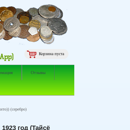
Корзина пуста
sApp)
рмация
Отзывы
ито)) (серебро)
 1923 год (Тайсё