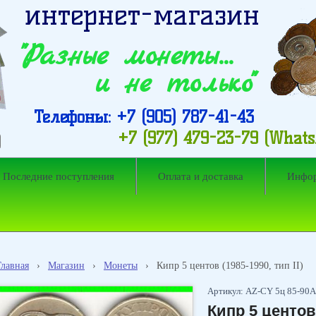
интернет-магазин
"Разные монеты…
и не только"
Телефоны: +7 (905) 787-41-43
+7 (977) 479-23-79 (What
Последние поступления
Оплата и доставка
Инфо
Главная
›
Магазин
›
Монеты
›
Кипр 5 центов (1985-1990, тип II)
Артикул: AZ-CY 5ц 85-90А
Кипр 5 центов 