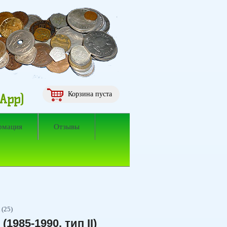
Корзина пуста
sApp)
рмация
Отзывы
 (25)
(1985-1990, тип II)