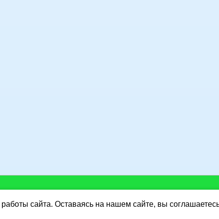
работы сайта. Оставаясь на нашем сайте, вы соглашаетес
Y.RU
http://www.dorus.ru/
:
Интернет-магазин "Разные монеты и не только"
Ката