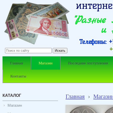
интерне
"Разные
и 
Телефоны: +7
+
Главная
Магазин
Последние поступления
Контакты
КАТАЛОГ
Главная
›
Магази
Магазин