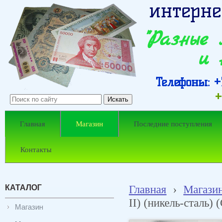
интерне
"Разные
и 
Телефоны: +7
+
Главная
Магазин
Последние поступления
Контакты
КАТАЛОГ
Главная
›
Магази
II) (никель-сталь) 
Магазин