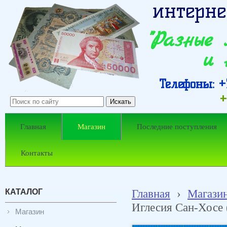
интерне
"Разные
и 
Телефоны: +7
+
Главная
Магазин
Последние поступления
Контакты
КАТАЛОГ
Главная
›
Магази
Иглесия Сан-Хосе 
Магазин