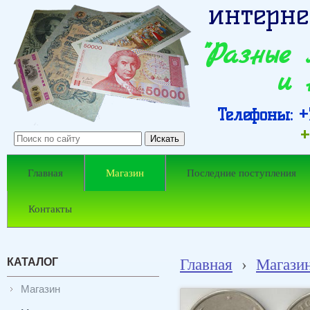
интерне
"Разные
и 
Телефоны: +7
+
Главная
Магазин
Последние поступления
Контакты
КАТАЛОГ
Главная
›
Магази
Магазин