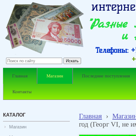
интерне
"Разные
и 
Телефоны: +7
+
Главная
Магазин
Последние поступления
Контакты
КАТАЛОГ
Главная
›
Магази
год (Георг VI, не 
Магазин