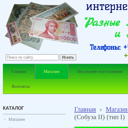
интерне
"Разные
и 
Телефоны: +7
+
Главная
Магазин
Последние поступления
Контакты
КАТАЛОГ
Главная
›
Магази
(Собуза II) (тип I)
Магазин