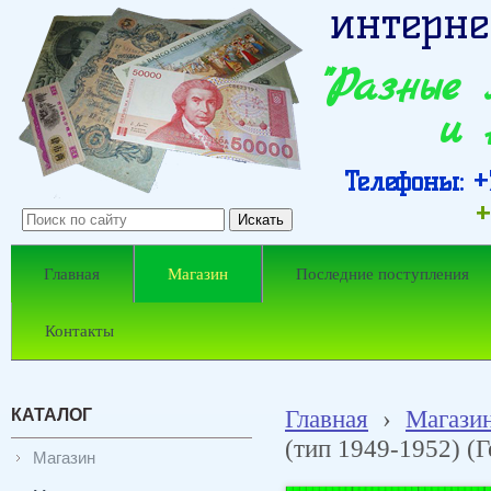
интерне
"Разные
и 
Телефоны: +7
+
Главная
Магазин
Последние поступления
Контакты
КАТАЛОГ
Главная
›
Магази
(тип 1949-1952) (Г
Магазин