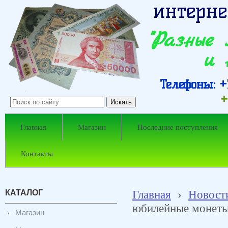
интерне
"Разные
и 
Телефоны: +7
+
Главная
Магазин
Последние поступления
Контакты
КАТАЛОГ
Главная
›
Новост
юбилейные монеты
Магазин