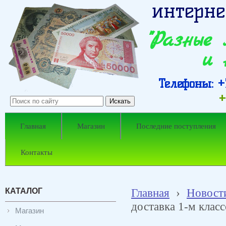
интерне
"Разные
и 
Телефоны: +7
+
Главная
Магазин
Последние поступления
Контакты
КАТАЛОГ
Главная
›
Новост
доставка 1-м клас
Магазин